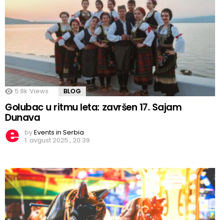
5.8k
Views
BLOG
Golubac u ritmu leta: završen 17. Sajam
Dunava
by
Events in Serbia
1. avgust 2025., 20:39