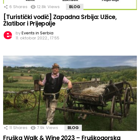
6
Shares
12.8k
Views
BLOG
[Turistički vodič] Zapadna Srbija: Užice,
Zlatibor i Prijepolje
by
Events in Serbia
11. oktobar 2022., 17:55
11
Shares
7.9k
Views
BLOG
Fruška Walk & Wine 2023 – Fruškogorska