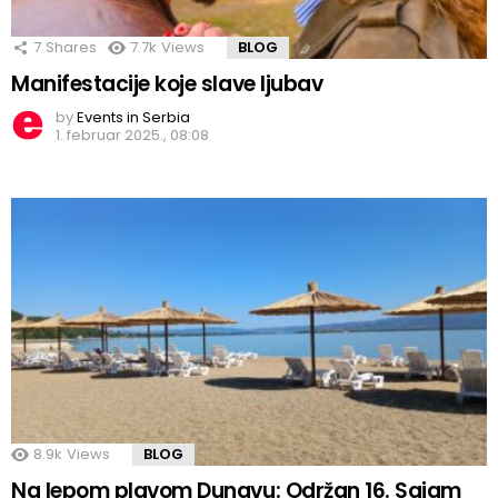
7
Shares
7.7k
Views
BLOG
Manifestacije koje slave ljubav
by
Events in Serbia
1. februar 2025., 08:08
8.9k
Views
BLOG
Na lepom plavom Dunavu: Održan 16. Sajam