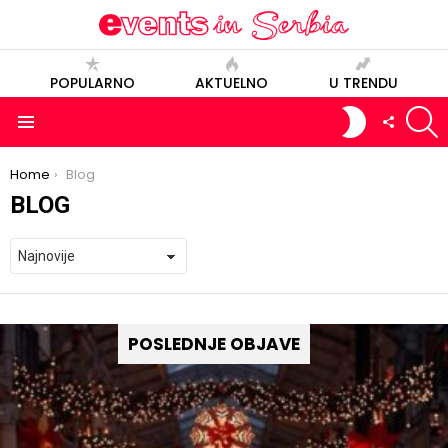
POPULARNO
AKTUELNO
U TRENDU
S
SWITCH
FOLLOW
SKIN
US
Menu
You are here:
Home
Blog
BLOG
POSLEDNJE OBJAVE