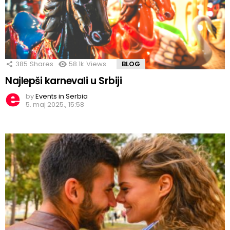
385
Shares
58.1k
Views
BLOG
Najlepši karnevali u Srbiji
by
Events in Serbia
5. maj 2025., 15:58