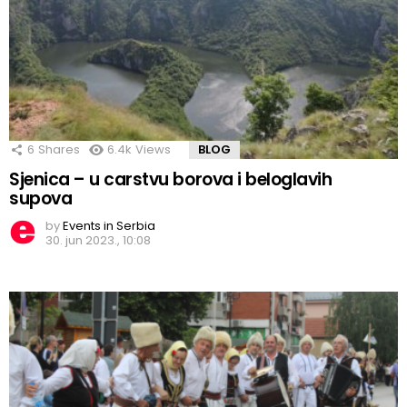
6
Shares
6.4k
Views
BLOG
Sjenica – u carstvu borova i beloglavih
supova
by
Events in Serbia
30. jun 2023., 10:08