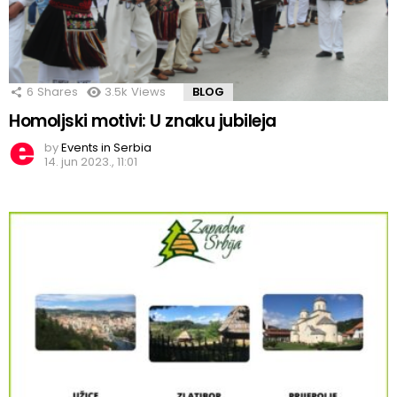
6
Shares
3.5k
Views
BLOG
Homoljski motivi: U znaku jubileja
by
Events in Serbia
14. jun 2023., 11:01