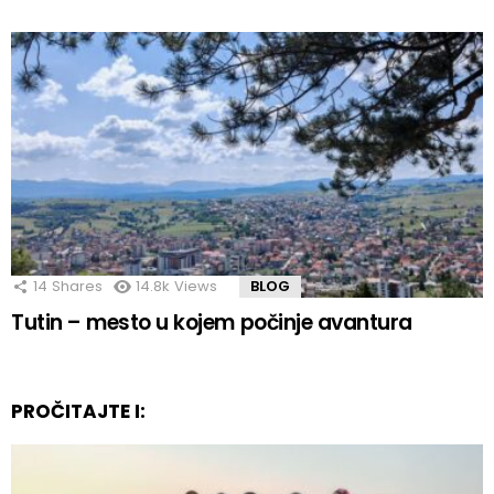
14
Shares
14.8k
Views
BLOG
Tutin – mesto u kojem počinje avantura
PROČITAJTE I: