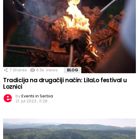
7
Shares
6.5k
Views
BLOG
Tradicija na drugačiji način: LilaLo festival u
Loznici
by
Events in Serbia
21. jul 2023., 11:28