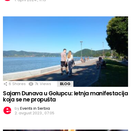
6
Shares
7k
Views
BLOG
Sajam Dunava u Golupcu: letnja manifestacija
koja se ne propušta
by
Events in Serbia
2. avgust 2023., 07:05