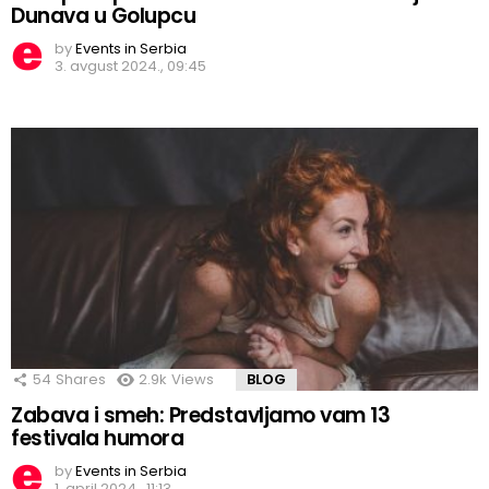
Dunava u Golupcu
by
Events in Serbia
3. avgust 2024., 09:45
54
Shares
2.9k
Views
BLOG
Zabava i smeh: Predstavljamo vam 13
festivala humora
by
Events in Serbia
1. april 2024., 11:13