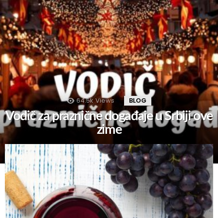
64.5k
Views
BLOG
Vodič za praznične događaje u Srbiji ove
zime