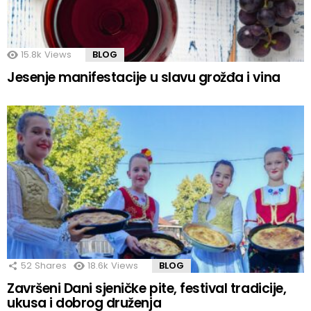
15.8k
Views
BLOG
Jesenje manifestacije u slavu grožđa i vina
52
Shares
18.6k
Views
BLOG
Završeni Dani sjeničke pite, festival tradicije,
ukusa i dobrog druženja