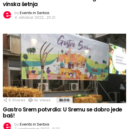
vinska šetnja
by
Events in Serbia
4. oktobar 2022., 20:21
6
Shares
5k
Views
BLOG
Gastro Srem potvrdio: U Sremu se dobro jede
baš!
by
Events in Serbia
7. septembar 2022., 11:22