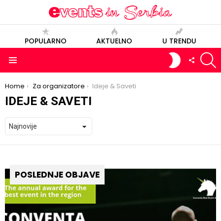
POPULARNO
AKTUELNO
U TRENDU
S
SWITCH
FOLLOW
SKIN
US
Menu
You are here:
Home
Za organizatore
Ideje & Saveti
IDEJE & SAVETI
POSLEDNJE OBJAVE