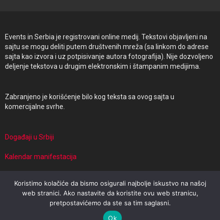
Events in Serbia je registrovani online medij. Tekstovi objavljeni na
sajtu se mogu deliti putem društvenih mreža (sa linkom do adrese
sajta kao izvora i uz potpisivanje autora fotografija). Nije dozvoljeno
deljenje tekstova u drugim elektronskim i štampanim medijima.
Zabranjeno je korišćenje bilo kog teksta sa ovog sajta u
komercijalne svrhe.
Događaji u Srbiji
Kalendar manifestacija
Manifestacije i putovanja
Koristimo kolačiće da bismo osigurali najbolje iskustvo na našoj
web stranici. Ako nastavite da koristite ovu web stranicu,
pretpostavićemo da ste sa tim saglasni.
© 2026 Events in Serbia | Powered by Travel Target
Ok