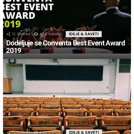
12
Shares
468
Views
IDEJE & SAVETI
Dodeljuje se Conventa Best Event Award
2019
12
Shares
2.2k
Views
IDEJE & SAVETI