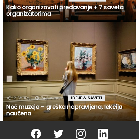
Kako organizovati predavanje + 7 saveta
organizatorima
12
Shares
742
Views
IDEJE & SAVETI
Noć muzeja – greška napravljena, lekcija
naučena
Facebook
Twitter
instagram
linkedin