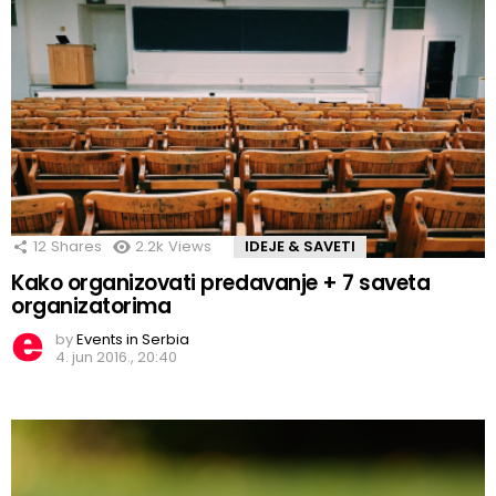
12
Shares
2.2k
Views
IDEJE & SAVETI
Kako organizovati predavanje + 7 saveta
organizatorima
by
Events in Serbia
4. jun 2016., 20:40