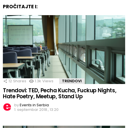
PROČITAJTE I:
12
Shares
1.3k
Views
TRENDOVI
Trendovi: TED, Pecha Kucha, Fuckup Nights,
Hate Poetry, Meetup, Stand Up
by
Events in Serbia
1. septembar 2018., 13:20