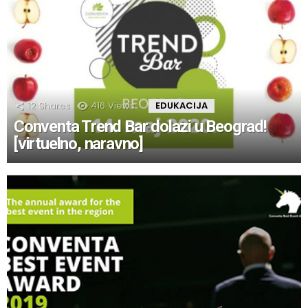
12
Shares
416
Views
EDUKACIJA
Conventa Trend Bar dolazi u Beograd!
[virtuelno, naravno]