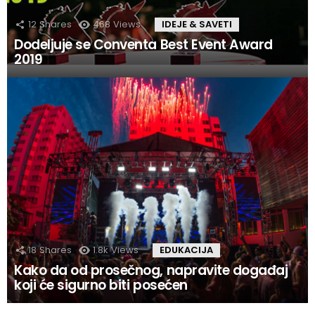
12
Shares
468
Views
IDEJE & SAVETI
Dodeljuje se Conventa Best Event Award
2019
18
Shares
1.8k
Views
EDUKACIJA
Kako da od prosečnog, napravite događaj
koji će sigurno biti posećen