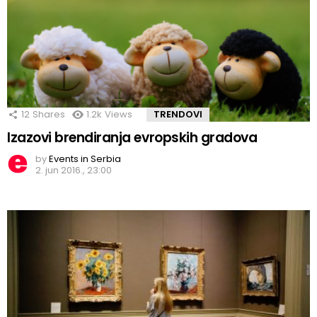
12
Shares
1.2k
Views
TRENDOVI
Izazovi brendiranja evropskih gradova
by
Events in Serbia
2. jun 2016., 23:00