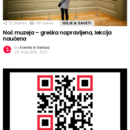
12
Shares
741
Views
IDEJE & SAVETI
Noć muzeja – greška napravljena, lekcija
naučena
by
Events in Serbia
23. maj 2016., 11:07