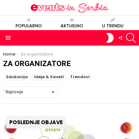
POPULARNO
AKTUELNO
U TRENDU
S
SWITCH
FOLLOW
SKIN
US
Menu
You are here:
Home
Za organizatore
ZA ORGANIZATORE
SUBTERMS
Edukacija
Ideje & Saveti
Trendovi
POSLEDNJE OBJAVE