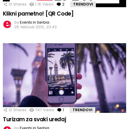
13
Shares
1.7k
Views
2
Comments
TRENDOVI
Klikni pametno! [QR Code]
by
Events in Serbia
26. februar 2013., 23:43
12
Shares
747
Views
1
Comment
TRENDOVI
Turizam za svaki uređaj
by
Events in Serbia