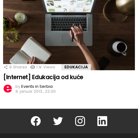
9
Shares
1.1k
Views
EDUKACIJA
[Internet] Edukacija od kuće
by
Events in Serbia
9. januar 2013., 22:00
Facebook
Twitter
instagram
linkedin