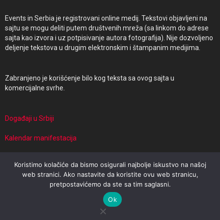
Events in Serbia je registrovani online medij. Tekstovi objavljeni na
sajtu se mogu deliti putem društvenih mreža (sa linkom do adrese
sajta kao izvora i uz potpisivanje autora fotografija). Nije dozvoljeno
deljenje tekstova u drugim elektronskim i štampanim medijima.
Zabranjeno je korišćenje bilo kog teksta sa ovog sajta u
komercijalne svrhe.
Događaji u Srbiji
Kalendar manifestacija
Manifestacije i putovanja
Koristimo kolačiće da bismo osigurali najbolje iskustvo na našoj
web stranici. Ako nastavite da koristite ovu web stranicu,
pretpostavićemo da ste sa tim saglasni.
© 2026 Events in Serbia | Powered by Travel Target
Ok
Impresum
Uslovi korišćenja
Politika privatnosti