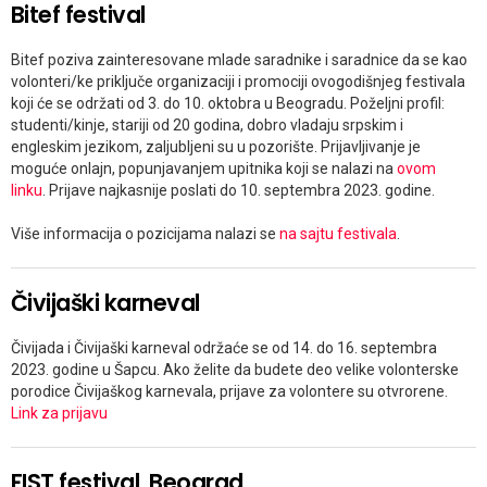
Bitef festival
Bitef poziva zainteresovane mlade saradnike i saradnice da se kao
volonteri/ke priključe organizaciji i promociji ovogodišnjeg festivala
koji će se održati od 3. do 10. oktobra u Beogradu. Poželjni profil:
studenti/kinje, stariji od 20 godina, dobro vladaju srpskim i
engleskim jezikom, zaljubljeni su u pozorište. Prijavljivanje je
moguće onlajn, popunjavanjem upitnika koji se nalazi na
ovom
linku
. Prijave najkasnije poslati do 10. septembra 2023. godine.
Više informacija o pozicijama nalazi se
na sajtu festivala
.
Čivijaški karneval
Čivijada i Čivijaški karneval održaće se od 14. do 16. septembra
2023. godine u Šapcu. Ako želite da budete deo velike volonterske
porodice Čivijaškog karnevala, prijave za volontere su otvrorene.
Link za prijavu
FIST festival, Beograd