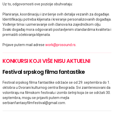
Uz to, odgovornosti ove pozicije obuhvataju:
Planiranje, koordinaciju i izvršenje svih detalja vezanih za događaje.
Identifikaciju potreba klijenata i kreiranje personalizovanih događaja.
Vođenje tima i usmeravanje svih članova ka zajedničkom cilju.
Svaki događaj mora odgovarati postavljenim standardima kvaliteta i
premašiti očekivanja klijenata.
Prijave putem mail adrese
work@prosound.rs
.
KONKURSI KOJI VIŠE NISU AKTUELNI
Festival srpskog filma fantastike
Festival srpskog filma fantastike održaće se od 29. septembra do 1.
oktobra u Dvorani kulturnog centra Beograda. Svi zainteresovani da
volontiraju na filmskom festivalu i zombi šetnji koja će se održati 30.
septembra, mogu se prijaviti putem mejla
serbianfantasyfilmfestival@gmail.com.