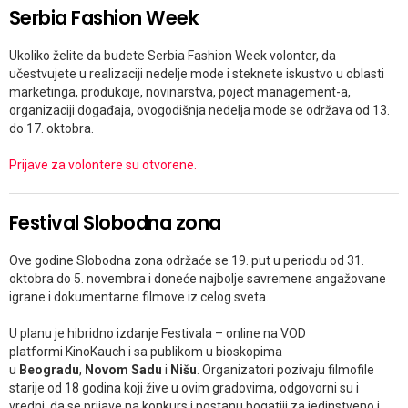
Serbia Fashion Week
Ukoliko želite da budete Serbia Fashion Week volonter, da
učestvujete u realizaciji nedelje mode i steknete iskustvo u oblasti
marketinga, produkcije, novinarstva, poject management-a,
organizaciji događaja, ovogodišnja nedelja mode se održava od 13.
do 17. oktobra.
Prijave za volontere su otvorene.
Festival Slobodna zona
Ove godine Slobodna zona održaće se 19. put u periodu od 31.
oktobra do 5. novembra i doneće najbolje savremene angažovane
igrane i dokumentarne filmove iz celog sveta.
U planu je hibridno izdanje Festivala – online na VOD
platformi KinoKauch i sa publikom u bioskopima
u
Beogradu
,
Novom Sadu
i
Nišu
. Organizatori pozivaju filmofile
starije od 18 godina koji žive u ovim gradovima, odgovorni su i
vredni, da se prijave na konkurs i postanu bogatiji za jedinstveno i