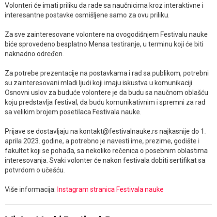
Volonteri će imati priliku da rade sa naučnicima kroz interaktivne i
interesantne postavke osmišljene samo za ovu priliku.
Za sve zainteresovane volontere na ovogodišnjem Festivalu nauke
biće sprovedeno besplatno Mensa testiranje, u terminu koji će biti
naknadno određen.
Za potrebe prezentacije na postavkama i rad sa publikom, potrebni
su zainteresovani mladi ljudi koji imaju iskustva u komunikaciji.
Osnovni uslov za buduće volontere je da budu sa naučnom oblašću
koju predstavlja festival, da budu komunikativnim i spremni za rad
sa velikim brojem posetilaca Festivala nauke.
Prijave se dostavljaju na kontakt@festivalnauke.rs najkasnije do 1.
aprila 2023. godine, a potrebno je navesti ime, prezime, godište i
fakultet koji se pohađa, sa nekoliko rečenica o posebnim oblastima
interesovanja. Svaki volonter će nakon festivala dobiti sertifikat sa
potvrdom o učešću.
Više informacija:
Instagram stranica Festivala nauke