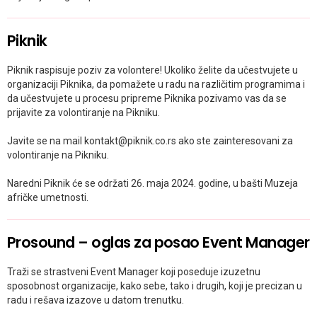
Piknik
Piknik raspisuje poziv za volontere! Ukoliko želite da učestvujete u
organizaciji Piknika, da pomažete u radu na različitim programima i
da učestvujete u procesu pripreme Piknika pozivamo vas da se
prijavite za volontiranje na Pikniku.
Javite se na mail kontakt@piknik.co.rs ako ste zainteresovani za
volontiranje na Pikniku.
Naredni Piknik će se održati 26. maja 2024. godine, u bašti Muzeja
afričke umetnosti.
Prosound – oglas za posao Event Manager
Traži se strastveni Event Manager koji poseduje izuzetnu
sposobnost organizacije, kako sebe, tako i drugih, koji je precizan u
radu i rešava izazove u datom trenutku.