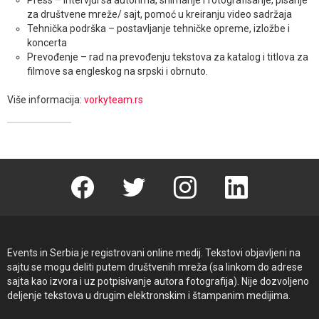
za društvene mreže/ sajt, pomoć u kreiranju video sadržaja
Tehnička podrška – postavljanje tehničke opreme, izložbe i
koncerta
Prevođenje – rad na prevođenju tekstova za katalog i titlova za
filmove sa engleskog na srpski i obrnuto.
Više informacija:
vorkyteam.rs
Facebook
Twitter
instagram
linkedin
Events in Serbia je registrovani online medij. Tekstovi objavljeni na
sajtu se mogu deliti putem društvenih mreža (sa linkom do adrese
sajta kao izvora i uz potpisivanje autora fotografija). Nije dozvoljeno
deljenje tekstova u drugim elektronskim i štampanim medijima.