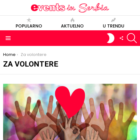
POPULARNO
AKTUELNO
U TRENDU
S
SWITCH
FOLLOW
SKIN
US
Menu
You are here:
Home
Za volontere
ZA VOLONTERE