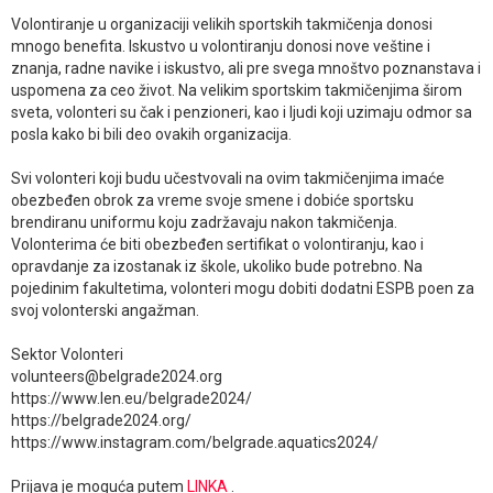
Volontiranje u organizaciji velikih sportskih takmičenja donosi
mnogo benefita. Iskustvo u volontiranju donosi nove veštine i
znanja, radne navike i iskustvo, ali pre svega mnoštvo poznanstava i
uspomena za ceo život. Na velikim sportskim takmičenjima širom
sveta, volonteri su čak i penzioneri, kao i ljudi koji uzimaju odmor sa
posla kako bi bili deo ovakih organizacija.
Svi volonteri koji budu učestvovali na ovim takmičenjima imaće
obezbeđen obrok za vreme svoje smene i dobiće sportsku
brendiranu uniformu koju zadržavaju nakon takmičenja.
Volonterima će biti obezbeđen sertifikat o volontiranju, kao i
opravdanje za izostanak iz škole, ukoliko bude potrebno. Na
pojedinim fakultetima, volonteri mogu dobiti dodatni ESPB poen za
svoj volonterski angažman.
Sektor Volonteri
volunteers@belgrade2024.org
https://www.len.eu/belgrade2024/
https://belgrade2024.org/
https://www.instagram.com/belgrade.aquatics2024/
Prijava je moguća putem
LINKA
.