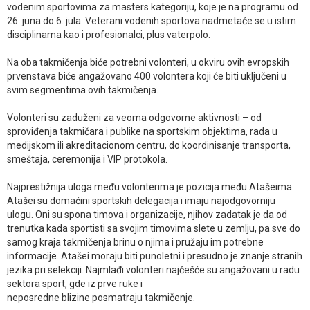
vodenim sportovima za masters kategoriju, koje je na programu od
26. juna do 6. jula. Veterani vodenih sportova nadmetaće se u istim
disciplinama kao i profesionalci, plus vaterpolo.
Na oba takmičenja biće potrebni volonteri, u okviru ovih evropskih
prvenstava biće angažovano 400 volontera koji će biti uključeni u
svim segmentima ovih takmičenja.
Volonteri su zaduženi za veoma odgovorne aktivnosti – od
sproviđenja takmičara i publike na sportskim objektima, rada u
medijskom ili akreditacionom centru, do koordinisanje transporta,
smeštaja, ceremonija i VIP protokola.
Najprestižnija uloga među volonterima je pozicija među Atašeima.
Atašei su domaćini sportskih delegacija i imaju najodgovorniju
ulogu. Oni su spona timova i organizacije, njihov zadatak je da od
trenutka kada sportisti sa svojim timovima slete u zemlju, pa sve do
samog kraja takmičenja brinu o njima i pružaju im potrebne
informacije. Atašei moraju biti punoletni i presudno je znanje stranih
jezika pri selekciji. Najmlađi volonteri najčešće su angažovani u radu
sektora sport, gde iz prve ruke i
neposredne blizine posmatraju takmičenje.