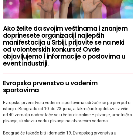
Ako želite da svojim veštinama i znanjem
doprinesete organizaciji najlepših
manifestacija u Srbiji, prijavite se na neki
od volonterskih konkursa! Ovde
objavljujemo i informacije o poslovima u
event industriji.
Evropsko prvenstvo u vodenim
sportovima
Evropsko prvenstvo u vodenim sportovima održaće se po prvi put u
istoriji u Beogradu od 10. do 23. juna, a takmičari koji dolaze iz više
od 40 zemalja nadmetaće se u četiri discipline – plivanje, umetničko
plivanje, skokovi u vodu i plivanje na otvorenim vodama.
Beograd će takođe biti i domaćin 19. Evropskog prvenstva u