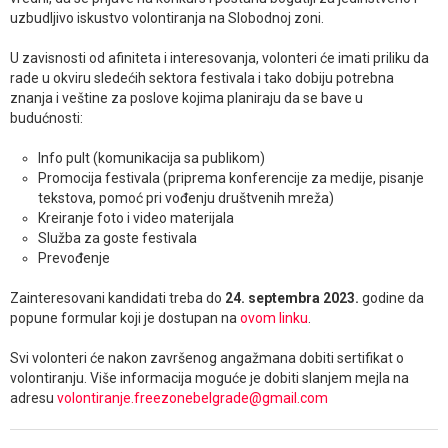
uzbudljivo iskustvo volontiranja na Slobodnoj zoni.
U zavisnosti od afiniteta i interesovanja, volonteri će imati priliku da
rade u okviru sledećih sektora festivala i tako dobiju potrebna
znanja i veštine za poslove kojima planiraju da se bave u
budućnosti:
Info pult (komunikacija sa publikom)
Promocija festivala (priprema konferencije za medije, pisanje
tekstova, pomoć pri vođenju društvenih mreža)
Kreiranje foto i video materijala
Služba za goste festivala
Prevođenje
Zainteresovani kandidati treba do
24. septembra 2023.
godine da
popune
formular koji je dostupan na
ovom linku
.
Svi volonteri će nakon završenog angažmana dobiti sertifikat o
volontiranju. Više informacija moguće je dobiti slanjem mejla na
adresu
volontiranje.freezonebelgrade@gmail.com