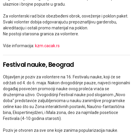
ulaznice i brojne popuste u gradu.
Za volonterski rad biće obezbeđeni obrok, osveženje i poklon paket.
Svaki volonter dobija odgovarajuću prepoznatljivu garderobu,
akreditaciju i ostali promo materijal na poklon.
Ne postoji starosna granica za volontere.
Više informacija:
kzm.cacak.rs
Festival nauke, Beograd
Objavljen je poziv za volontere na 16. Festivalu nauke, koji će se
održati od 4. do 6. maja. Nakon dvogodišnje pauze, najveći regionalni
događaj posvećen promociji nauke ovog proleća vraća se
druženjima uživo. Ovogodišnji Festival nauke pod sloganom „Novo
doba“ predstaviće zaljubljenicima u nauku zanimljive programske
celine kao što su Zona interaktivnih postavki, Naučno-fantastična
bina, Ekspertinejdžeri, i Mala zona, deo za najmlađe posetioce
Festivala (4-10 godina starosti).
Poziv je otvoren za sve one koje zanima popularizacija nauke.