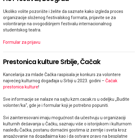
Ukoliko volite pozorište i želite da saznate kako izgleda proces
organizacije složenog festivalskog formata, prijavite se za
volontiranje na ovogodišnjem festivalu internacionalnog
studentskog teatra.
Formular za prijavu
Prestonica kulture Srbije, Čačak
Kancelarija za mlade Čačka raspisala je konkurs za volontere
najvećeg kulturnog događaja u Srbiji u 2023. godini –
Čačak
prestonica kulture
!
Sve informacije se nalaze na sajtu kzm.cacak.rs u odeljku „Budite
volonter/ka“, gde je i formular koji je potrebno popuniti.
Svi zainteresovani imaju mogućnost da učestvuju u organizaciji
kulturnih dešavanja u Čačku, saznaju više o istorijskom i kulturnom
nasleđu Čačka, postanu domaćini gostima iz zemlje i sveta kroz
angažovanje na događajima kao i da ostvare pravo na besplatne