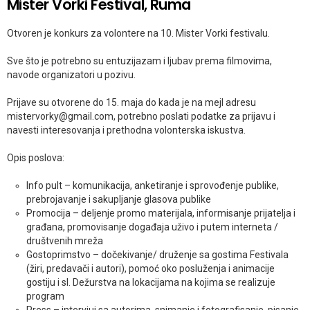
Mister Vorki Festival, Ruma
Otvoren je konkurs za volontere na 10. Mister Vorki festivalu.
Sve što je potrebno su entuzijazam i ljubav prema filmovima,
navode organizatori u pozivu.
Prijave su otvorene do 15. maja do kada je na mejl adresu
mistervorky@gmail.com, potrebno poslati podatke za prijavu i
navesti interesovanja i prethodna volonterska iskustva.
Opis poslova:
Info pult – komunikacija, anketiranje i sprovođenje publike,
prebrojavanje i sakupljanje glasova publike
Promocija – deljenje promo materijala, informisanje prijatelja i
građana, promovisanje događaja uživo i putem interneta /
društvenih mreža
Gostoprimstvo – dočekivanje/ druženje sa gostima Festivala
(žiri, predavači i autori), pomoć oko posluženja i animacije
gostiju i sl. Dežurstva na lokacijama na kojima se realizuje
program
Press – intervjui sa autorima, snimanje i fotografisanje, pisanje