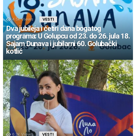
4.5k
Views
VESTI
Dva jubileja i četiri dana bogatog
programa: U Golupcu od 23. do 26. jula 18.
Sajam Dunava i jubilarni 60. Golubački
kotlić
6.3k
Views
VESTI