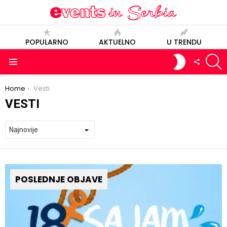
POPULARNO
AKTUELNO
U TRENDU
S
SWITCH
FOLLOW
SKIN
US
Menu
You are here:
Home
Vesti
VESTI
POSLEDNJE OBJAVE