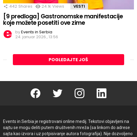
442
Shares
24.1k
Views
VESTI
[9 predloga] Gastronomske manifestacije
koje možete posetiti ove zime
by
Events in Serbia
24. januar 2026., 13:56
POGLEDAJTE JOŠ
Facebook
Twitter
instagram
linkedin
Events in Serbia je registrovani online medij. Tekstovi objavljeni na
sajtu se mogu deliti putem društvenih mreža (sa linkom do adrese
sajta kao izvora i uz potpisivanje autora fotografija). Nije dozvoljeno