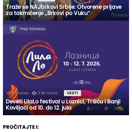
Traže se NAJbrkovi Srbije: Otvorene prijave
za takmičenje „Brkovi po Vuku“
5
Shares
3.9k
Views
VESTI
Deveti LilaLo festival u Loznici, Tršiću i Banji
Koviljači od 10. do 12. jula
PROČITAJTE I: