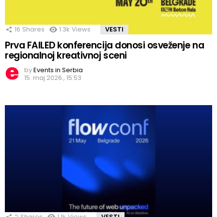
16
Shares
1.3k
Views
VESTI
Prva FAILED konferencija donosi osveženje na
regionalnoj kreativnoj sceni
by
Events in Serbia
15. maj 2026., 15:53
2
Shares
1.1k
Views
VESTI