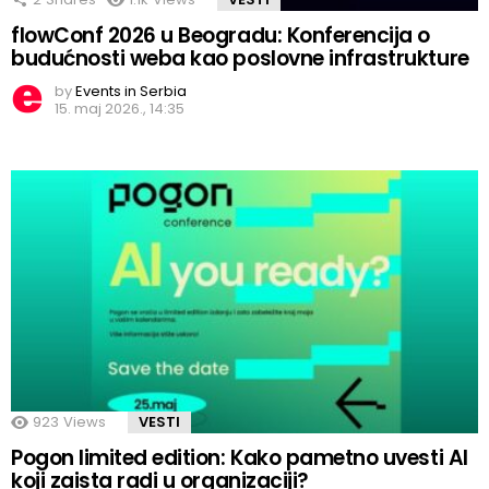
flowConf 2026 u Beogradu: Konferencija o
budućnosti weba kao poslovne infrastrukture
by
Events in Serbia
15. maj 2026., 14:35
923
Views
VESTI
Pogon limited edition: Kako pametno uvesti AI
koji zaista radi u organizaciji?