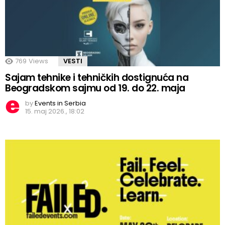
769
Views
VESTI
Sajam tehnike i tehničkih dostignuća na
Beogradskom sajmu od 19. do 22. maja
by
Events in Serbia
15. maj 2026., 18:02