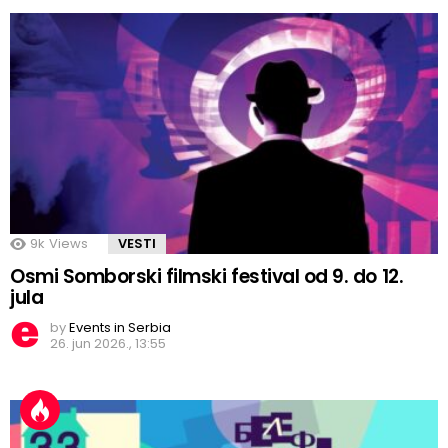
9k
Views
VESTI
Osmi Somborski filmski festival od 9. do 12.
jula
by
Events in Serbia
26. jun 2026., 13:55