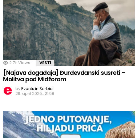
2.7k
Views
VESTI
[Najava događaja] Đurđevdanski susreti –
Molitva pod Midžorom
by
Events in Serbia
29. april 2026., 21:58