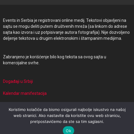
Events in Serbia je registrovani online medij. Tekstovi objavljeni na
sajtu se mogu deliti putem društvenih mreža (sa linkom do adrese
sajta kao izvora i uz potpisivanje autora fotografija). Nije dozvoljeno
deljenje tekstova u drugim elektronskim i štampanim medijima.
Zabranjeno je korišćenje bilo kog teksta sa ovog sajta u
komercijalne svrhe.
Događaji u Srbiji
Kalendar manifestacija
Manifestacije i putovanja
Koristimo kolačiće da bismo osigurali najbolje iskustvo na našoj
web stranici. Ako nastavite da koristite ovu web stranicu,
pretpostavićemo da ste sa tim saglasni.
© 2026 Events in Serbia | Powered by Travel Target
Ok