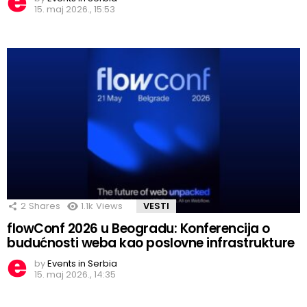
15. maj 2026., 15:53
2
Shares
1.1k
Views
VESTI
flowConf 2026 u Beogradu: Konferencija o
budućnosti weba kao poslovne infrastrukture
by
Events in Serbia
15. maj 2026., 14:35