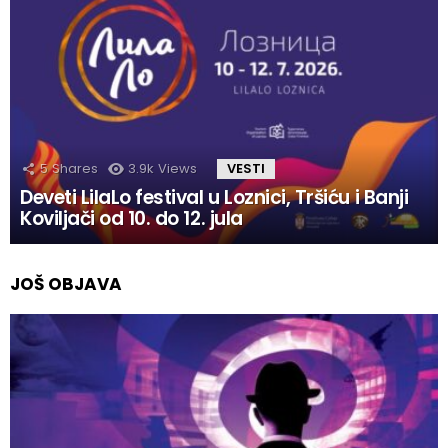
5
Shares
3.9k
Views
VESTI
Deveti LilaLo festival u Loznici, Tršiću i Banji
Koviljači od 10. do 12. jula
JOŠ OBJAVA