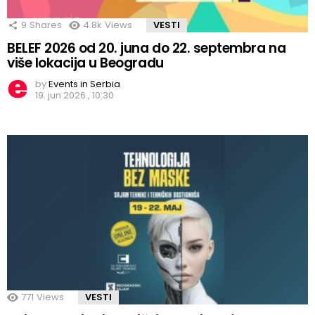
9
Shares
4.8k
Views
VESTI
BELEF 2026 od 20. juna do 22. septembra na
više lokacija u Beogradu
by
Events in Serbia
19. jun 2026., 10:30
771
Views
VESTI