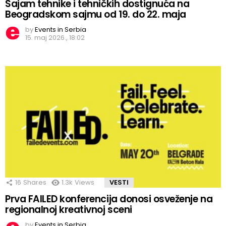
Sajam tehnike i tehničkih dostignuća na
Beogradskom sajmu od 19. do 22. maja
by
Events in Serbia
15. maj 2026., 18:02
16
Shares
1.3k
Views
VESTI
Prva FAILED konferencija donosi osveženje na
regionalnoj kreativnoj sceni
by
Events in Serbia