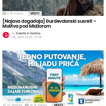
2.7k
Views
VESTI
[Najava događaja] Đurđevdanski susreti –
Molitva pod Midžorom
by
Events in Serbia
29. april 2026., 21:58
27
Shares
14.7k
Views
VESTI