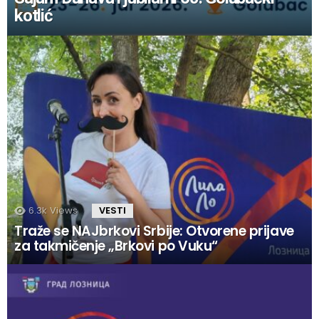
kotlić
6.3k
Views
VESTI
Traže se NAJbrkovi Srbije: Otvorene prijave
za takmičenje „Brkovi po Vuku“