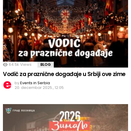
64.5k
Views
BLOG
Vodič za praznične događaje u Srbiji ove zime
by
Events in Serbia
20. decembar 2025., 12:05