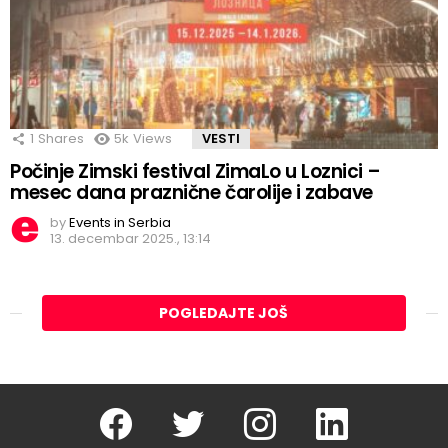
1
Shares
5k
Views
VESTI
Počinje Zimski festival ZimaLo u Loznici –
mesec dana praznične čarolije i zabave
by
Events in Serbia
13. decembar 2025., 13:14
POGLEDAJTE JOŠ
Facebook
Twitter
instagram
linkedin