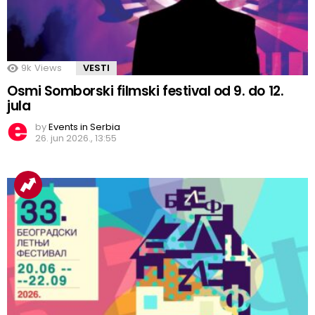
9k
Views
VESTI
Osmi Somborski filmski festival od 9. do 12.
jula
by
Events in Serbia
26. jun 2026., 13:55