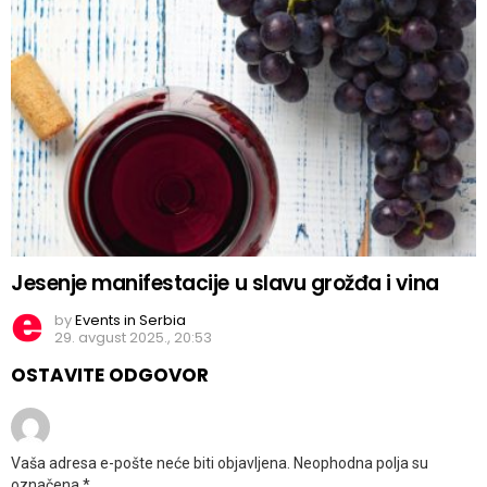
Jesenje manifestacije u slavu grožđa i vina
by
Events in Serbia
29. avgust 2025., 20:53
OSTAVITE ODGOVOR
Vaša adresa e-pošte neće biti objavljena.
Neophodna polja su
označena
*