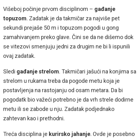
Višeboj počinje prvom disciplinom –
gađanje
topuzom
. Zadatak je da takmičar za najviše pet
sekundi prejaše 50 m i topuzom pogodi u gong
zamahivanjem preko glave. Čini se da ne dišemo dok
se vitezovi smenjuju jedni za drugim ne bi li ispunili
ovaj zadatak.
Sledi
gađanje strelom
. Takmičari jašući na konjima sa
strelom u rukama treba da pogode metu koja je
postavljenja na rastojanju od osam metara. Da bi
pogodatk bio važeći potrebno je da vrh strele dodirne
metu ili se zabode u nju. Zadatak podjednako
zahtevan kao i prethodni.
Treća disciplina je
kurirsko jahanje
. Ovde je posebno