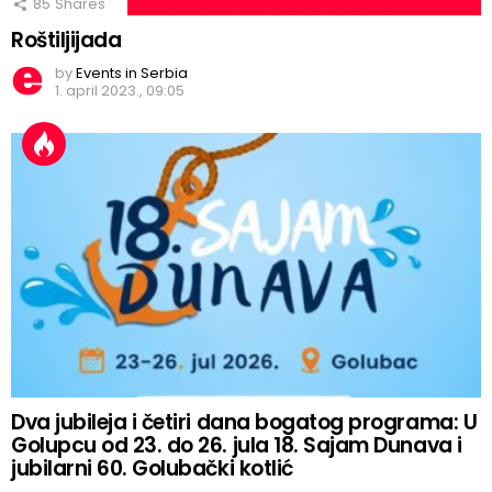
85
Shares
Roštiljijada
by
Events in Serbia
1. april 2023., 09:05
Dva jubileja i četiri dana bogatog programa: U
Golupcu od 23. do 26. jula 18. Sajam Dunava i
jubilarni 60. Golubački kotlić