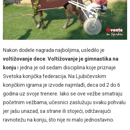
Nakon dodele nagrada najboljima, usledilo je
voltižovanje dece
.
Voltižovanje je gimnastika na
konju
i jedna je od sedam disciplina koje priznaje
Svetska konjička federacija. Na Ljubičevskim
konjičkim igrama je izvode najmlađi, deca od 2 do 6
godina uz svoje trenere. Iako se ove vežbe smatraju
početnim vežbama, učesnici zaslužuju svaku pohvalu
jer jašu unazad, sa strane ili stojeći, održavajući
ravnotežu na konju, što nije ni malo jednostavno.