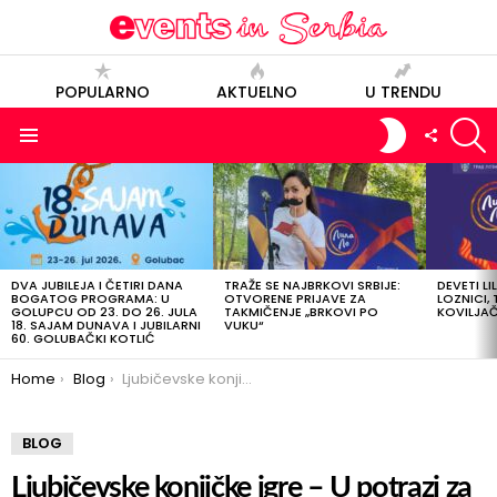
POPULARNO
AKTUELNO
U TRENDU
S
SWITCH
FOLLOW
SKIN
US
Menu
POSLEDNJE
OBJAVE
DVA JUBILEJA I ČETIRI DANA
TRAŽE SE NAJBRKOVI SRBIJE:
DEVETI LI
BOGATOG PROGRAMA: U
OTVORENE PRIJAVE ZA
LOZNICI, 
GOLUPCU OD 23. DO 26. JULA
TAKMIČENJE „BRKOVI PO
KOVILJAČI
18. SAJAM DUNAVA I JUBILARNI
VUKU“
60. GOLUBAČKI KOTLIĆ
You are here:
Home
Blog
Ljubičevske konjičke igre – U potrazi za vitezom
BLOG
Ljubičevske konjičke igre – U potrazi za