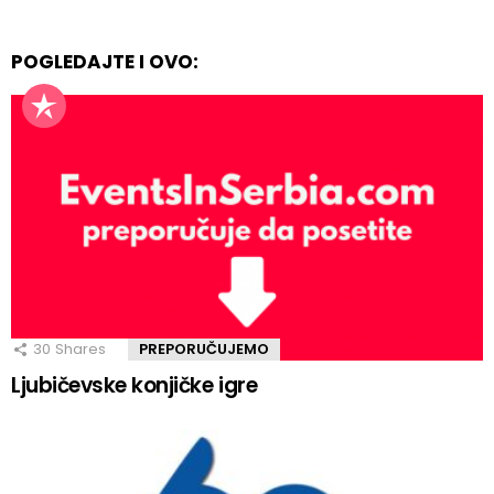
POGLEDAJTE I OVO:
30
Shares
PREPORUČUJEMO
Ljubičevske konjičke igre