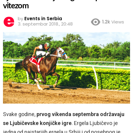
vitezom
by
Events in Serbia
1.2k
Views
3. septembar 2018., 20:48
Svake godine,
prvog vikenda septembra održavaju
se Ljubičevske konjičke igre
. Ergela Ljubičevo je
jedna od najstarijih ergela u Srbiji i od posebnog je