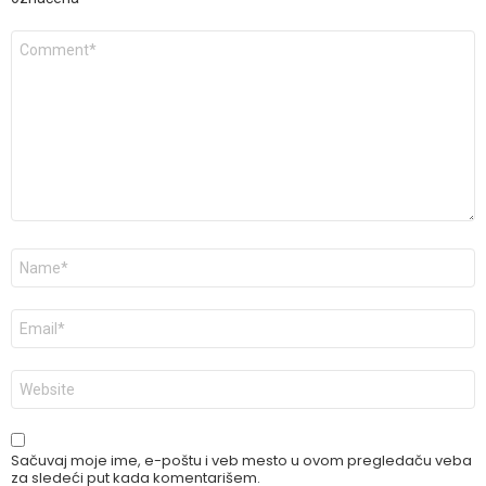
Komentar
*
Ime
*
E-
pošta
*
Veb
mesto
Sačuvaj moje ime, e-poštu i veb mesto u ovom pregledaču veba
za sledeći put kada komentarišem.