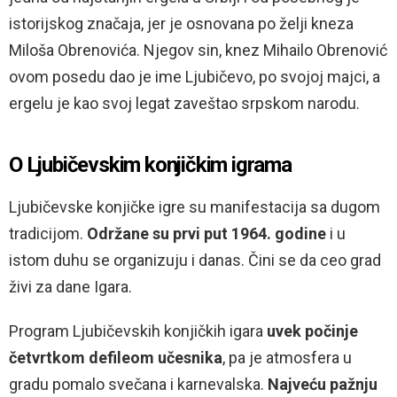
istorijskog značaja, jer je osnovana po želji kneza
Miloša Obrenovića. Njegov sin, knez Mihailo Obrenović
ovom posedu dao je ime Ljubičevo, po svojoj majci, a
ergelu je kao svoj legat zaveštao srpskom narodu.
O Ljubičevskim konjičkim igrama
Ljubičevske konjičke igre su manifestacija sa dugom
tradicijom.
Održane su prvi put 1964. godine
i u
istom duhu se organizuju i danas. Čini se da ceo grad
živi za dane Igara.
Program Ljubičevskih konjičkih igara
uvek počinje
četvrtkom defileom učesnika
, pa je atmosfera u
gradu pomalo svečana i karnevalska.
Najveću pažnju