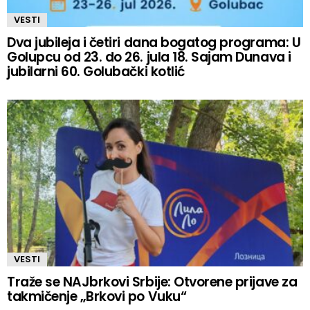
VESTI
Dva jubileja i četiri dana bogatog programa: U
Golupcu od 23. do 26. jula 18. Sajam Dunava i
jubilarni 60. Golubački kotlić
VESTI
Traže se NAJbrkovi Srbije: Otvorene prijave za
takmičenje „Brkovi po Vuku“