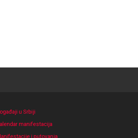
ogađaji u Srbiji
alendar manifestacija
anifestacije i putovanja