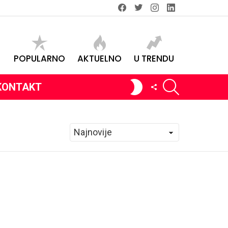
Facebook
Twitter
instagram
linkedin
POPULARNO
AKTUELNO
U TRENDU
SEARCH
SWITCH
FOLLOW
KONTAKT
SKIN
US