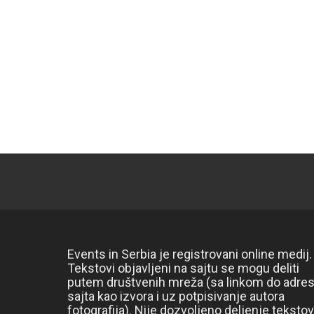
Events in Serbia je registrovani online medij.
Tekstovi objavljeni na sajtu se mogu deliti
putem društvenih mreža (sa linkom do adre
sajta kao izvora i uz potpisivanje autora
fotografija). Nije dozvoljeno deljenje teksto