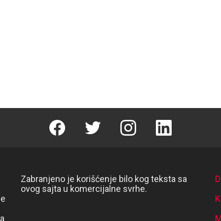
Facebook
Twitter
instagram
linkedin
Zabranjeno je korišćenje bilo kog teksta sa
D
ovog sajta u komercijalne svrhe.
se
K
va
M