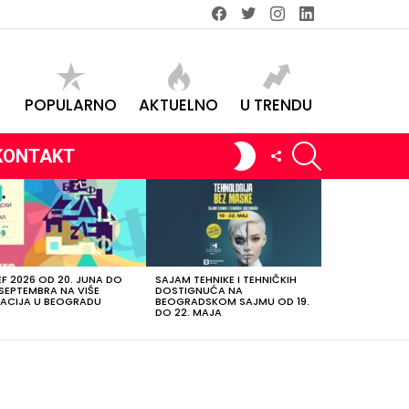
Facebook
Twitter
instagram
linkedin
POPULARNO
AKTUELNO
U TRENDU
SEARCH
SWITCH
FOLLOW
KONTAKT
SKIN
US
EF 2026 OD 20. JUNA DO
SAJAM TEHNIKE I TEHNIČKIH
 SEPTEMBRA NA VIŠE
DOSTIGNUĆA NA
ACIJA U BEOGRADU
BEOGRADSKOM SAJMU OD 19.
DO 22. MAJA