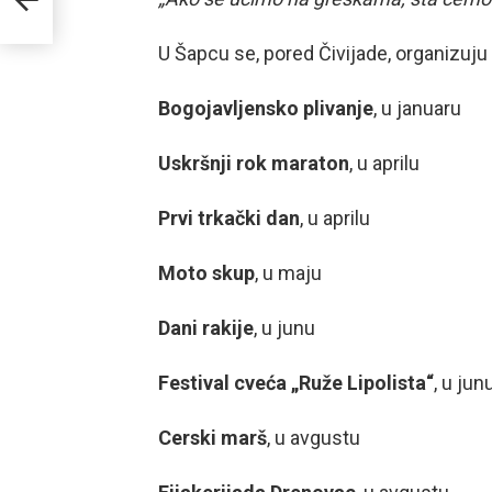
U Šapcu se, pored Čivijade, organizuju 
Bogojavljensko plivanje
, u januaru
Uskršnji rok maraton
, u aprilu
Prvi trkački dan
, u aprilu
Moto skup
, u maju
Dani rakije
, u junu
Festival cveća „Ruže Lipolista“
, u jun
Cerski marš
, u avgustu