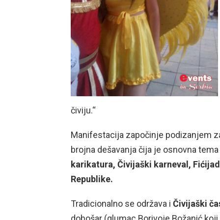
čiviju.“
Manifestacija započinje podizanjem za
brojna dešavanja čija je osnovna tem
karikatura, Čivijaški karneval, Fićija
Republike.
Tradicionalno se održava i
Čivijaški ča
dobošar (glumac Borivoje Božanić koji 