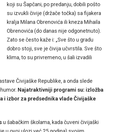
koji su Šapčani, po predanju, dobili pošto
su izvukli čivije (držače točka) sa fijakera
kralja Milana Obrenovića ili kneza Mihaila
Obrenovića (do danas nije odgonetnuto).
Zato se često kaže i: „Sve što u gradu
dobro stoji, sve je čivija učvrstila. Sve što
klima, to su privremeno, u šali izvadili
stave Čivijaške Republike, a onda slede
a humor.
Najatraktivniji programi su: izložba
da i izbor za predsednika vlade Čivijaške
s
u šabačkim školama, kada čuveni čivijaški
je u ovoj ulozi već 25 godina) svojim