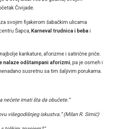
četak Čivijade.
za svojim fijakerom šabačkim ulicama
 centru Šapca,
Karneval trudnica i beba
i
jbolje karikature, aforizme i satirične priče.
se nalaze odštampani aforizmi
, pa je osmeh i
e nenadano susretnu sa tim šaljivim porukama.
a nećete imati šta da obučete.“
u višegodišnjeg iskustva.“ (Milan R. Simić)
s tolikim znanjem?“