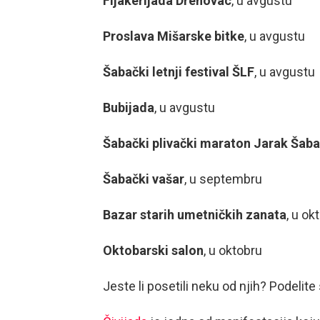
Fijakerijada Drenovac
, u avgustu
Proslava Mišarske bitke
, u avgustu
Šabački letnji festival ŠLF
, u avgustu
Bubijada
, u avgustu
Šabački plivački maraton Jarak Šab
Šabački vašar
, u septembru
Bazar starih umetničkih zanata
, u ok
Oktobarski salon
, u oktobru
Jeste li posetili neku od njih? Podeli