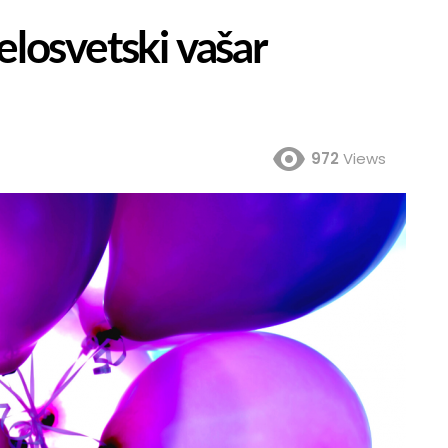
elosvetski vašar
972
Views