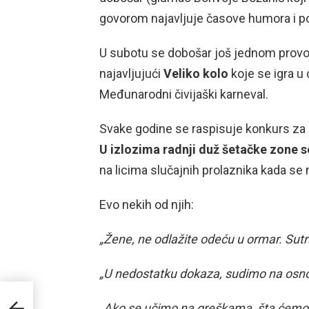
govorom najavljuje časove humora i po
U subotu se dobošar još jednom provo
najavljujući
Veliko kolo
koje se igra u
Međunarodni čivijaški karneval.
Svake godine se raspisuje konkurs za na
U izlozima radnji duž šetačke zone 
na licima slučajnih prolaznika kada s
Evo nekih od njih:
„Žene, ne odlažite odeću u ormar. Sutr
„U nedostatku dokaza, sudimo na osnov
i za
„Ako se učimo na greškama, šta ćemo 