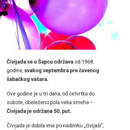
Čivijada se u Šapcu održava
od 1968.
godine,
svakog septembra pre čuvenog
šabačkog vašara.
Ove godine je u tri dana, od četvrtka do
subote, obeleženo pola veka smeha –
Čivijada je održana 50. put.
Čivijada je dobila ime po nadimku „čivijaši”,