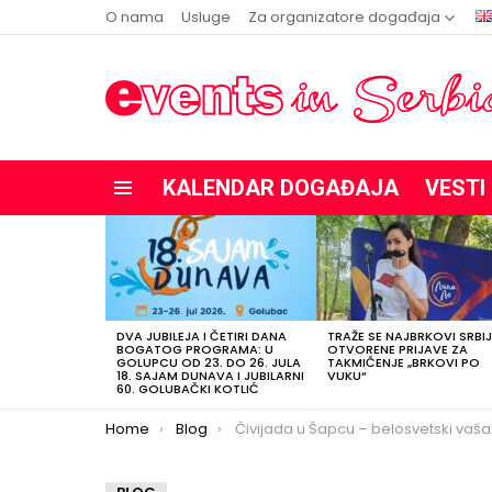
O nama
Usluge
Za organizatore događaja
KALENDAR DOGAĐAJA
VESTI
Menu
POSLEDNJE
OBJAVE
DVA JUBILEJA I ČETIRI DANA
TRAŽE SE NAJBRKOVI SRBIJ
BOGATOG PROGRAMA: U
OTVORENE PRIJAVE ZA
GOLUPCU OD 23. DO 26. JULA
TAKMIČENJE „BRKOVI PO
18. SAJAM DUNAVA I JUBILARNI
VUKU“
60. GOLUBAČKI KOTLIĆ
You are here:
Home
Blog
Čivijada u Šapcu – belosvetski vašar humora