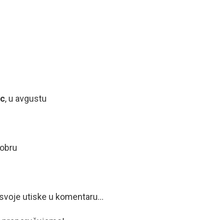
ac
, u avgustu
tobru
te svoje utiske u komentaru…