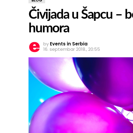
BLOG
Čivijada u Šapcu – b
humora
by
Events in Serbia
16. septembar 2018., 20:55