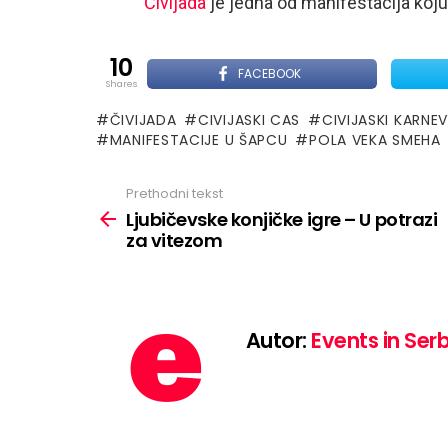
Čivijada
je jedna od manifestacija koj
10
FACEBOOK
shares
ČIVIJADA
CIVIJASKI CAS
CIVIJASKI KARNE
MANIFESTACIJE U ŠAPCU
POLA VEKA SMEHA
See
Prethodni tekst
more
Ljubičevske konjičke igre – U potrazi
za vitezom
Autor:
Events in Ser