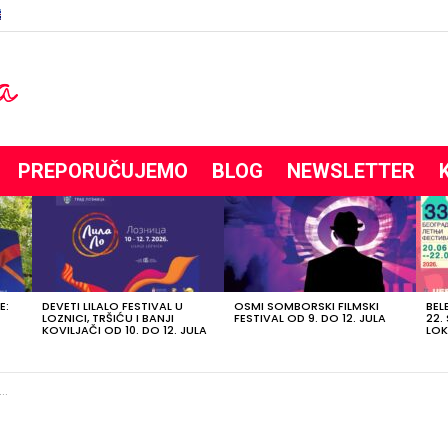
PREPORUČUJEMO
BLOG
NEWSLETTER
E:
DEVETI LILALO FESTIVAL U
OSMI SOMBORSKI FILMSKI
BEL
LOZNICI, TRŠIĆU I BANJI
FESTIVAL OD 9. DO 12. JULA
22.
KOVILJAČI OD 10. DO 12. JULA
LOK