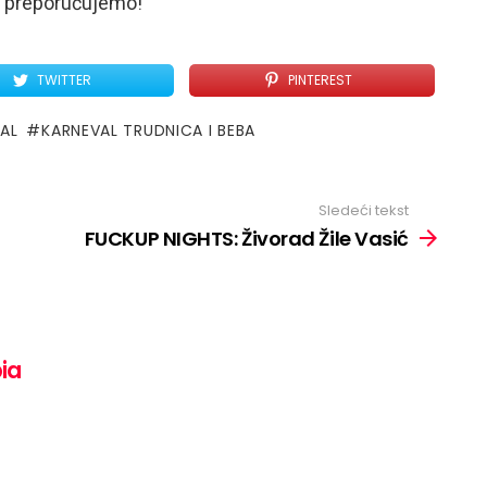
u preporučujemo!
TWITTER
PINTEREST
VAL
KARNEVAL TRUDNICA I BEBA
Sledeći tekst
FUCKUP NIGHTS: Živorad Žile Vasić
bia