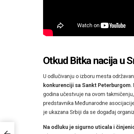
Otkud Bitka nacija u
U odlučivanju o izboru mesta održavan
konkurenciji sa Sankt Peterburgom
.
godina učestvuje na ovom takmičenju, 
predstavnika Međunarodne asocijacije i
je ukazana Srbiji da se događaj organi
Na odluku je sigurno uticala i činjeni
ske