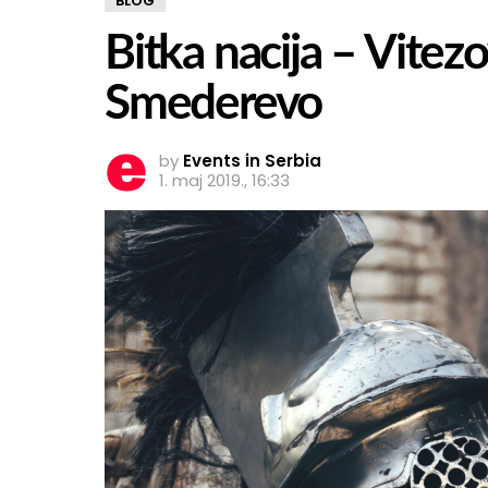
BLOG
Bitka nacija – Vitezo
Smederevo
by
Events in Serbia
1. maj 2019., 16:33