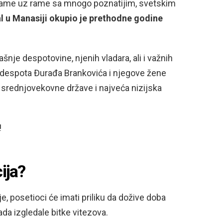
 rame uz rame sa mnogo poznatijim, svetskim
al u Manasiji okupio je prethodne godine
je despotovine, njenih vladara, ali i važnih
na despota Đurađa Brankovića i njegove žene
 srednjovekovne države i najveća nizijska
!
ija?
e, posetioci će imati priliku da dožive doba
da izgledale bitke vitezova.