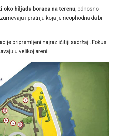
i oko hiljadu boraca na terenu
, odnosno
azumevaju i pratnju koja je neophodna da bi
ije pripremljeni najrazličitiji sadržaji. Fokus
vaju u velikoj areni.