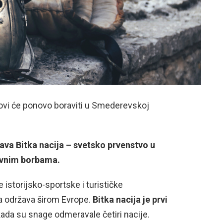
zovi će ponovo boraviti u Smederevskoj
va Bitka nacija – svetsko prvenstvo u
ovnim borbama.
 istorijsko-sportske i turističke
a održava širom Evrope.
Bitka nacija je prvi
ada su snage odmeravale četiri nacije.