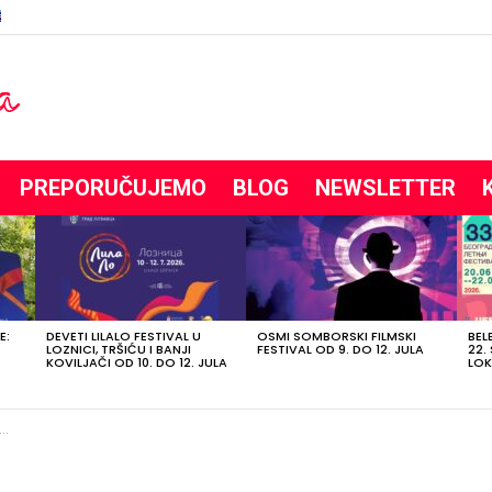
PREPORUČUJEMO
BLOG
NEWSLETTER
E:
DEVETI LILALO FESTIVAL U
OSMI SOMBORSKI FILMSKI
BEL
LOZNICI, TRŠIĆU I BANJI
FESTIVAL OD 9. DO 12. JULA
22.
KOVILJAČI OD 10. DO 12. JULA
LOK