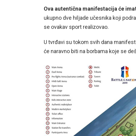
Ova autentična manifestacija će imat
ukupno dve hiljade učesnika koji podr
se ovakav sport realizovao.
U tvrđavi su tokom svih dana manifestac
će naravno biti na borbama koje se deša