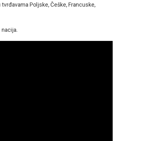
u tvrđavama Poljske, Češke, Francuske,
 nacija.