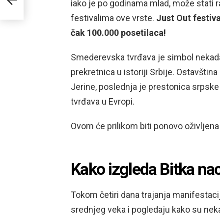
iako je po godinama mlad, može stati
festivalima ove vrste.
Just Out festiv
čak 100.000 posetilaca!
Smederevska tvrđava je simbol nekadašn
prekretnica u istoriji Srbije. Ostavšti
Jerine, poslednja je prestonica srpske
tvrđava u Evropi.
Ovom će prilikom biti ponovo oživljena
Kako izgleda Bitka nac
Tokom četiri dana trajanja manifestacij
srednjeg veka i pogledaju kako su neka