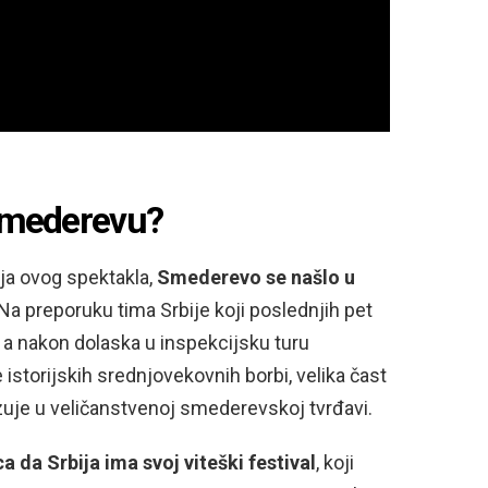
 Smederevu?
ja ovog spektakla,
Smederevo se našlo u
 Na preporuku tima Srbije koji poslednjih pet
a nakon dolaska u inspekcijsku turu
storijskih srednjovekovnih borbi, velika čast
zuje u veličanstvenoj smederevskoj tvrđavi.
ca da Srbija ima svoj viteški festival
, koji