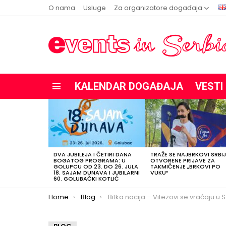
O nama
Usluge
Za organizatore događaja
KALENDAR DOGAĐAJA
VESTI
Menu
POSLEDNJE
OBJAVE
DVA JUBILEJA I ČETIRI DANA
TRAŽE SE NAJBRKOVI SRBIJ
BOGATOG PROGRAMA: U
OTVORENE PRIJAVE ZA
GOLUPCU OD 23. DO 26. JULA
TAKMIČENJE „BRKOVI PO
18. SAJAM DUNAVA I JUBILARNI
VUKU“
60. GOLUBAČKI KOTLIĆ
You are here:
Home
Blog
Bitka nacija – Vitezovi se vraćaju u Smederevo