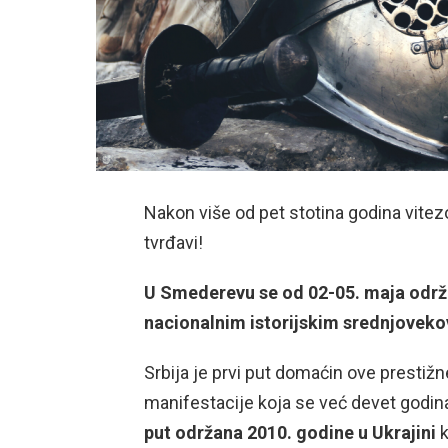
Nakon više od pet stotina godina vite
tvrđavi!
U Smederevu se od 02-05. maja održa
nacionalnim istorijskim srednjovek
Srbija je prvi put domaćin ove prestižne
manifestacije koja se već devet godin
put održana 2010. godine u Ukrajini
k