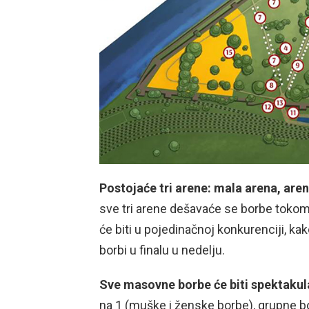
Postojaće tri arene: mala arena, aren
sve tri arene dešavaće se borbe tokom c
će biti u pojedinačnoj konkurenciji, kak
borbi u finalu u nedelju.
Sve masovne borbe će biti spektakul
na 1 (muške i ženske borbe), grupne bo