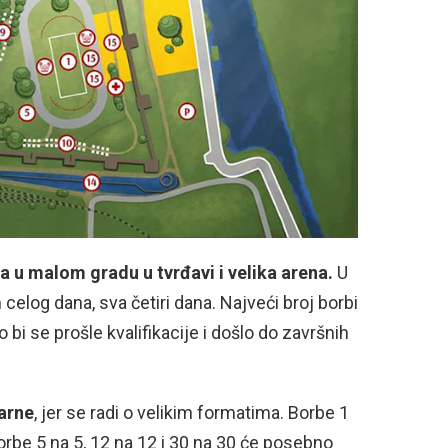
a u malom gradu u tvrđavi i velika arena.
U
elog dana, sva četiri dana. Najveći broj borbi
o bi se prošle kvalifikacije i došlo do završnih
arne
, jer se radi o velikim formatima. Borbe 1
rbe 5 na 5, 12 na 12 i 30 na 30 će posebno