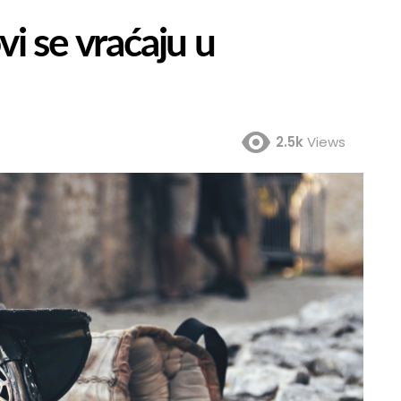
vi se vraćaju u
2.5k
Views