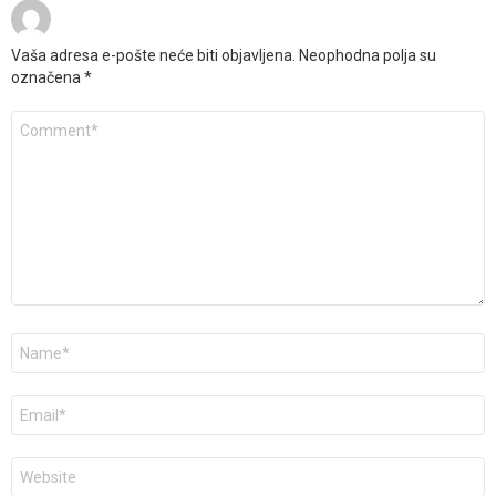
Vaša adresa e-pošte neće biti objavljena.
Neophodna polja su
označena
*
Komentar
*
Ime
*
E-
pošta
*
Veb
mesto