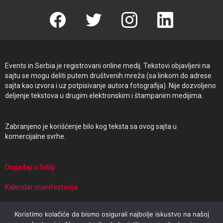
Facebook
Twitter
instagram
linkedin
Events in Serbia je registrovani online medij. Tekstovi objavljeni na
sajtu se mogu deliti putem društvenih mreža (sa linkom do adrese
sajta kao izvora i uz potpisivanje autora fotografija). Nije dozvoljeno
deljenje tekstova u drugim elektronskim i štampanim medijima.
Zabranjeno je korišćenje bilo kog teksta sa ovog sajta u
komercijalne svrhe.
Događaji u Srbiji
Kalendar manifestacija
Manifestacije i putovanja
Koristimo kolačiće da bismo osigurali najbolje iskustvo na našoj