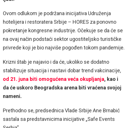
Ovom odlukom je podržana inicijativa Udruženja
hotelijera i restoratera Srbije – HORES za ponovno
pokretanje kongresne industrije. Očekuje se da će se
na ovaj način podstaći sektor ugostiteljsko turističke
privrede koji je bio najviše pogođen tokom pandemije.
Krizni štab je najavio i da će, ukoliko se dodatno
stabilizuje situacija i nastavi dobar trend vakcinacije,
od 21. juna biti omogućena veća okupljanja
, kao i
da će uskoro Beogradska arena biti vraćena svojoj
nameni.
Prethodno se, predsednica Vlade Srbije Ane Brnabić
sastala sa predstavnicima inicijative „Safe Events
Serbia“.