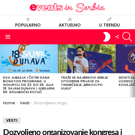
POPULARNO
AKTUELNO
U TRENDU
S
SWITCH
FOLLOW
SKIN
US
Menu
POSLEDNJE
OBJAVE
DVA JUBILEJA I ČETIRI DANA
TRAŽE SE NAJBRKOVI SRBIJE:
DEVETI LI
BOGATOG PROGRAMA: U
OTVORENE PRIJAVE ZA
LOZNICI, 
GOLUPCU OD 23. DO 26. JULA
TAKMIČENJE „BRKOVI PO
KOVILJAČI
18. SAJAM DUNAVA I JUBILARNI
VUKU“
60. GOLUBAČKI KOTLIĆ
You are here:
Home
Vesti
Dozvoljeno organizovanje kongresa i stručnih skupova do 100 ljudi
VESTI
Dozvoljeno organizovanje kongresa i