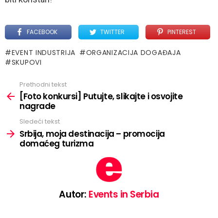
FACEBOOK
TWITTER
PINTEREST
EVENT INDUSTRIJA
ORGANIZACIJA DOGAĐAJA
SKUPOVI
Prethodni tekst
See
more
[Foto konkursi] Putujte, slikajte i osvojite
nagrade
Sledeći tekst
Srbija, moja destinacija – promocija
domaćeg turizma
Autor:
Events in Serbia