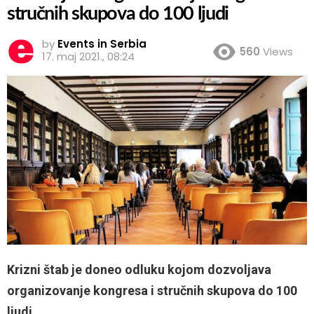
stručnih skupova do 100 ljudi
by
Events in Serbia
560
Views
17. maj 2021., 08:24
Krizni štab je doneo odluku kojom dozvoljava
organizovanje kongresa i stručnih skupova do 100
ljudi.