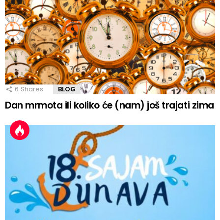
6
Shares
BLOG
Dan mrmota ili koliko će (nam) još trajati zima