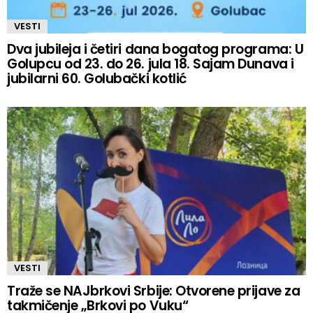
VESTI
Dva jubileja i četiri dana bogatog programa: U
Golupcu od 23. do 26. jula 18. Sajam Dunava i
jubilarni 60. Golubački kotlić
VESTI
Traže se NAJbrkovi Srbije: Otvorene prijave za
takmičenje „Brkovi po Vuku“