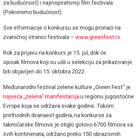
za budućnost) i najinspirativniji film festivala
(Pokrenimo budućnost).
Sve informacije o konkursu se mogu pronaći na
zvaničnoj stranici festivala –
www.greenfest.rs
.
Rok za prijavu na konkurs je 15. jul, dok će
spisak filmova koji su ušli u selekciju za prikazivanje
biti objavljen do 15. oktobra 2022.
Međunarodni festival zelene kulture „Green Fest“ je
najveća „zelena“ manifestacija
u regionu jugoistočne
Evrope koja se održava svake godine. Tokom
prethodnih dvanaest godina, na konkurse za
takmičarske filmove je stiglo gotovo 6700 filmova sa
svih kontinenata, održano preko 150 obrazovnih