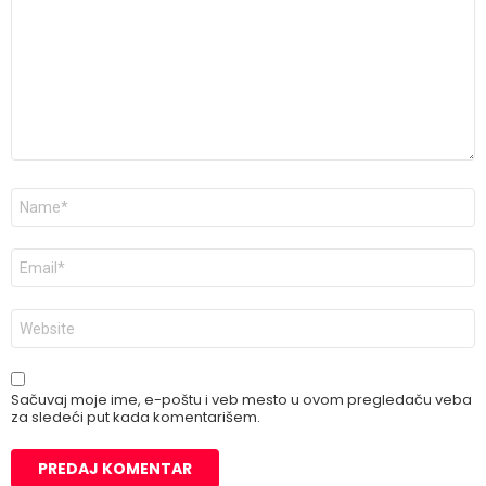
Ime
*
E-
pošta
*
Veb
mesto
Sačuvaj moje ime, e-poštu i veb mesto u ovom pregledaču veba
za sledeći put kada komentarišem.