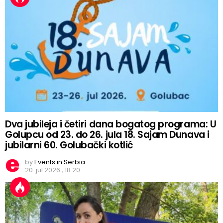
Dva jubileja i četiri dana bogatog programa: U
Golupcu od 23. do 26. jula 18. Sajam Dunava i
jubilarni 60. Golubački kotlić
by
Events in Serbia
20. jul 2026., 18:20