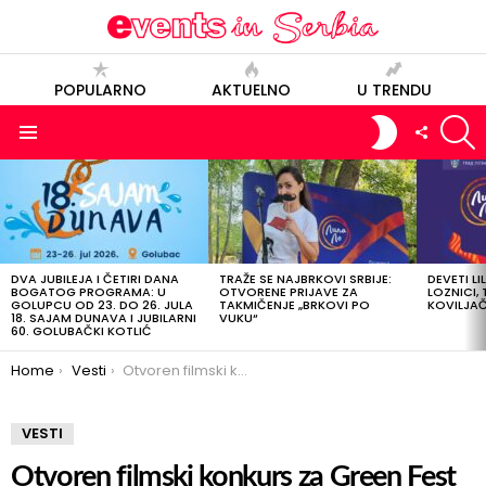
POPULARNO
AKTUELNO
U TRENDU
S
SWITCH
FOLLOW
SKIN
US
Menu
POSLEDNJE
OBJAVE
DVA JUBILEJA I ČETIRI DANA
TRAŽE SE NAJBRKOVI SRBIJE:
DEVETI LI
BOGATOG PROGRAMA: U
OTVORENE PRIJAVE ZA
LOZNICI, 
GOLUPCU OD 23. DO 26. JULA
TAKMIČENJE „BRKOVI PO
KOVILJAČI
18. SAJAM DUNAVA I JUBILARNI
VUKU“
60. GOLUBAČKI KOTLIĆ
You are here:
Home
Vesti
Otvoren filmski konkurs za Green Fest 2022
VESTI
Otvoren filmski konkurs za Green Fest