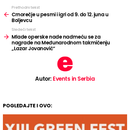
Prethodni tekst
See
more
Crnorečje u pesmi i igri od 9. do 12. juna u
Boljevcu
Sledeći tekst
Mlade operske nade nadmeću se za
nagrade na Međunarodnom takmičenju
„Lazar Jovanović“
Autor:
Events in Serbia
POGLEDAJTE I OVO: