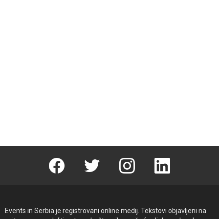
Facebook
Twitter
instagram
linkedin
Events in Serbia je registrovani online medij. Tekstovi objavljeni na