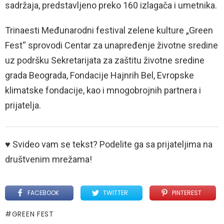
sadržaja, predstavljeno preko 160 izlagača i umetnika.
Trinaesti Međunarodni festival zelene kulture „Green
Fest“ sprovodi Centar za unapređenje životne sredine
uz podršku Sekretarijata za zaštitu životne sredine
grada Beograda, Fondacije Hajnrih Bel, Evropske
klimatske fondacije, kao i mnogobrojnih partnera i
prijatelja.
♥ Svideo vam se tekst? Podelite ga sa prijateljima na
društvenim mrežama!
FACEBOOK
TWITTER
PINTEREST
GREEN FEST