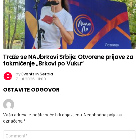
Traže se NAJbrkovi Srbije: Otvorene prijave za
takmičenje „Brkovi po Vuku“
by
Events in Serbia
7. jul 2026., 11:00
OSTAVITE ODGOVOR
Vaša adresa e-pošte neće biti objavljena.
Neophodna polja su
označena
*
Komentar
*