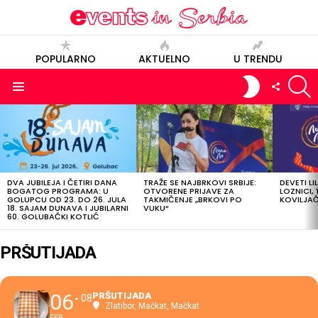
POPULARNO
AKTUELNO
U TRENDU
S
SWITCH
FOLLOW
SKIN
US
Menu
POSLEDNJE
OBJAVE
DVA JUBILEJA I ČETIRI DANA
TRAŽE SE NAJBRKOVI SRBIJE:
DEVETI LI
BOGATOG PROGRAMA: U
OTVORENE PRIJAVE ZA
LOZNICI, 
GOLUPCU OD 23. DO 26. JULA
TAKMIČENJE „BRKOVI PO
KOVILJAČI
18. SAJAM DUNAVA I JUBILARNI
VUKU“
60. GOLUBAČKI KOTLIĆ
PRŠUTIJADA
06
PRŠUTIJADA
08
Zlatibor, Mačkat
, Mačkat
FEB