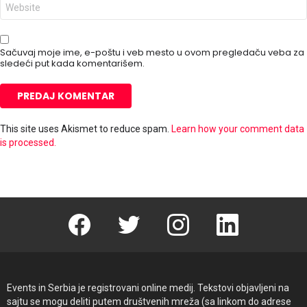
V
š
e
t
b
a
m
*
e
Sačuvaj moje ime, e-poštu i veb mesto u ovom pregledaču veba za
s
sledeći put kada komentarišem.
t
o
This site uses Akismet to reduce spam.
Learn how your comment data
is processed.
Facebook
Twitter
instagram
linkedin
Events in Serbia je registrovani online medij. Tekstovi objavljeni na
sajtu se mogu deliti putem društvenih mreža (sa linkom do adrese