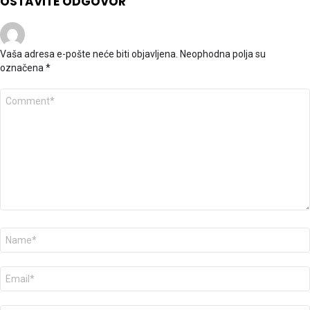
OSTAVITE ODGOVOR
Vaša adresa e-pošte neće biti objavljena.
Neophodna polja su
označena
*
K
o
m
e
n
t
a
r
*
I
m
e
*
E
-
p
o