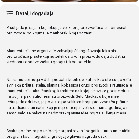
Detalji događaja
Pršutijada je sajam koji okuplja veliki broj proizvođača suhomesnatih
proizvoda, po kojima je zlatiborski kraj i poznat.
Manifestacija se organizuje zahvaljujući angažovanju lokalnih
proizvođača pršute koji su želeli da ovom proizvodu daju dodatnu
vrednost i obnove zaštitu geografskog porekla.
Na sajmu se mogu videti, probati i kupiti delikatesi kao što su goveđa i
svinjska pršuta, stelja, slanina, kobasica i drugi proizvodi. Pršutijada je
manifestacija takmičarskog karaktera na kojoj se svake godine biraju
najbolji srpski suhomesnati proizvodi. Selo Mačkat u kojem se
Pršutijada održava, je poznato po velikom broju proizvođača pršute,
na tradicionalan način koji je nepromenjen već stotinama godina, a i
samo selo se nalazi na nadmorskoj visini idealnoj za sušenje mesa.
Svake godine za posetioce je organizovan i bogat kulturno umetnički
program kao i nagradna igra čija je glavna nagrada džak