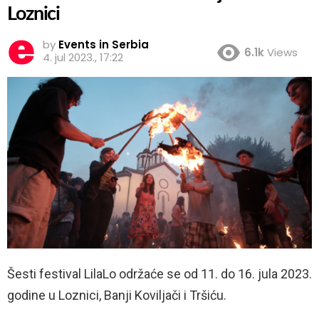
Loznici
by
Events in Serbia
6.1k
Views
4. jul 2023., 17:22
Šesti festival LilaLo održaće se od 11. do 16. jula 2023.
godine u Loznici, Banji Koviljači i Tršiću.