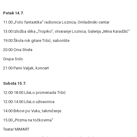
Petak 14.7.
11.00 „Foto fantastika“ radionica Loznica, Omladinski centar
13.00 Izložba slika „Tropiko“, otvaranje Loznica, Galerija „Mina Karadžić“
19.00 Škola rok gitare Tršić, saborište
20.00 Crna Strela
Grupa Solo
21.00 Parni Valjak, koncert
Subota 15.7.
12.00-18.00 LilaLo promenada Tršić
12.00-14.00 LilaLo uživaonica
14.00 Brkovi po Vuku, takmičenje
15.00 „Prizma na točkovima“
Teatar MIMART