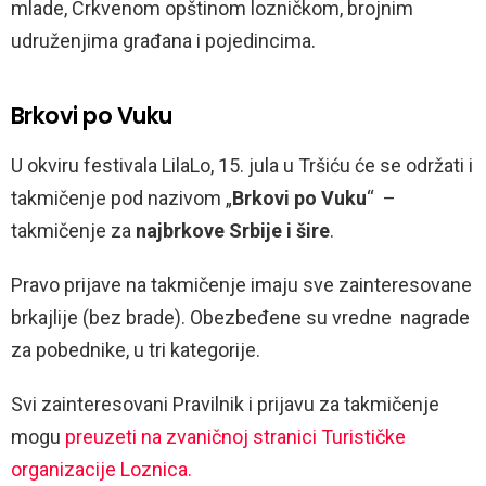
mlade, Crkvenom opštinom lozničkom, brojnim
udruženjima građana i pojedincima.
Brkovi po Vuku
U okviru festivala LilaLo, 15. jula u Tršiću će se održati i
takmičenje pod nazivom „
Brkovi po Vuku
“ –
takmičenje za
najbrkove Srbije i šire
.
Pravo prijave na takmičenje imaju sve zainteresovane
brkajlije (bez brade). Obezbeđene su vredne nagrade
za pobednike, u tri kategorije.
Svi zainteresovani Pravilnik i prijavu za takmičenje
mogu
preuzeti na zvaničnoj stranici Turističke
organizacije Loznica.