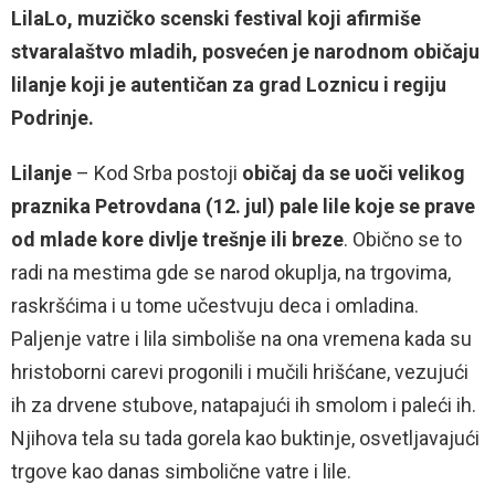
LilaLo, muzičko scenski festival koji afirmiše
stvaralaštvo mladih, posvećen je narodnom običaju
lilanje koji je autentičan za grad Loznicu i regiju
Podrinje.
Lilanje
– Kod Srba postoji
običaj da se uoči velikog
praznika Petrovdana (12. jul) pale lile koje se prave
od mlade kore divlje trešnje ili breze
. Obično se to
radi na mestima gde se narod okuplja, na trgovima,
raskršćima i u tome učestvuju deca i omladina.
Paljenje vatre i lila simboliše na ona vremena kada su
hristoborni carevi progonili i mučili hrišćane, vezujući
ih za drvene stubove, natapajući ih smolom i paleći ih.
Njihova tela su tada gorela kao buktinje, osvetljavajući
trgove kao danas simbolične vatre i lile.