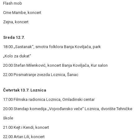
Flash mob
Crne Mambe, koncert
Zejna, koncert
Sreda 12.7.
18.00 „Sastanak“, smotra folklora Banja Koviljača, park
„Kolo za dukat“
20.00 Stefan Milenković, koncert Banja Koviljača, Kur salon
22.00 Posmatranje zvezda Loznica, Šanac
Četvrtak 13.7. Loznica
17.00 Filmska radionica Loznica, Omladinski centar
20.00 Stendap komedija „Vojvođansko veče“ Loznica, dvorište Tehničke
škole
21.00 Kejt i Kendi, koncert
22.00 Artan Lili, koncert