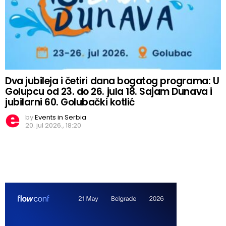
Dva jubileja i četiri dana bogatog programa: U
Golupcu od 23. do 26. jula 18. Sajam Dunava i
jubilarni 60. Golubački kotlić
by
Events in Serbia
20. jul 2026., 18:20