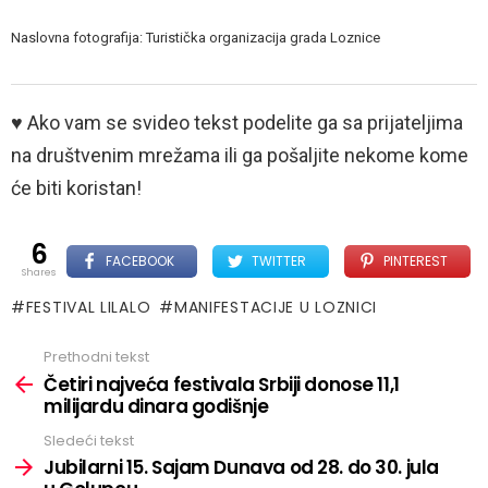
Naslovna fotografija: Turistička organizacija grada Loznice
♥ Ako vam se svideo tekst podelite ga sa prijateljima
na društvenim mrežama ili ga pošaljite nekome kome
će biti koristan!
6
FACEBOOK
TWITTER
PINTEREST
shares
FESTIVAL LILALO
MANIFESTACIJE U LOZNICI
Prethodni tekst
See
more
​​Četiri najveća festivala Srbiji donose 11,1
milijardu dinara godišnje
Sledeći tekst
Jubilarni 15. Sajam Dunava od 28. do 30. jula