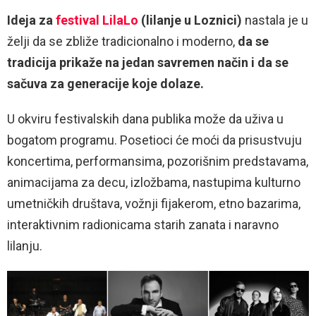
Ideja za
festival LilaLo
(lilanje u Loznici)
nastala je u
želji da se zbliže tradicionalno i moderno,
da se
tradicija prikaže na jedan savremen način i da se
sačuva za generacije koje dolaze.
U okviru festivalskih dana publika može da uživa u
bogatom programu. Posetioci će moći da prisustvuju
koncertima, performansima, pozorišnim predstavama,
animacijama za decu, izložbama, nastupima kulturno
umetničkih društava, vožnji fijakerom, etno bazarima,
interaktivnim radionicama starih zanata i naravno
lilanju.