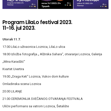
Program LilaLo festival 2023.
11-16. jul 2023.
Utorak 11.7.
17.00 LilaLo uživaonica Loznica, LilaLo ulica
18.00 Izložba fotografija „ Alžirska Sahara“, otvaranje Loznica, Galerija
„Mina Karadžić“
Kvartet Uvertira
19.00 „Draga Keti“ Loznica, Vukov dom kulture
Omladinska scena Loznica
20.00 LILANjE
21.00 CEREMONIJA SVEČANOG OTVARANjA FESTIVALA
Ulični performans sa vatrom Loznica, Šetalište