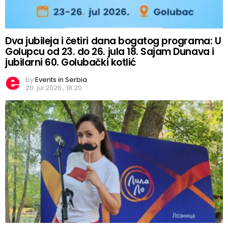
Dva jubileja i četiri dana bogatog programa: U
Golupcu od 23. do 26. jula 18. Sajam Dunava i
jubilarni 60. Golubački kotlić
by
Events in Serbia
20. jul 2026., 18:20