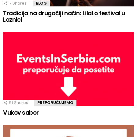
7
Shares
BLOG
Tradicija na drugačiji način: LilaLo festival u
Loznici
51
Shares
PREPORUČUJEMO
Vukov sabor