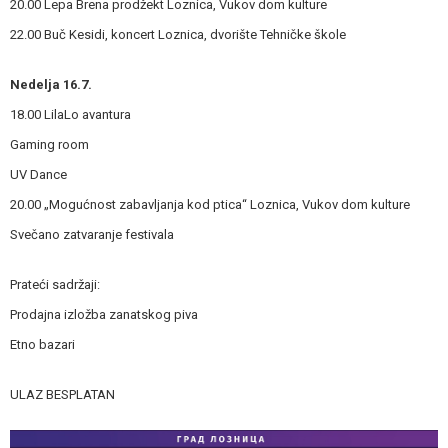
20.00 Lepa Brena prodžekt Loznica, Vukov dom kulture
22.00 Buč Kesidi, koncert Loznica, dvorište Tehničke škole
Nedelja 16.7.
18.00 LilaLo avantura
Gaming room
UV Dance
20.00 „Mogućnost zabavljanja kod ptica“ Loznica, Vukov dom kulture
Svečano zatvaranje festivala
Prateći sadržaji:
Prodajna izložba zanatskog piva
Etno bazari
ULAZ BESPLATAN