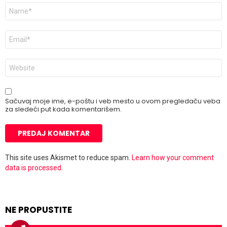
Ime
*
E-
pošta
*
Veb
mesto
Sačuvaj moje ime, e-poštu i veb mesto u ovom pregledaču veba
za sledeći put kada komentarišem.
This site uses Akismet to reduce spam.
Learn how your comment
data is processed.
NE PROPUSTITE