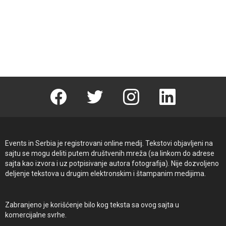
Facebook
Twitter
instagram
linkedin
Events in Serbia je registrovani online medij. Tekstovi objavljeni na
sajtu se mogu deliti putem društvenih mreža (sa linkom do adrese
sajta kao izvora i uz potpisivanje autora fotografija). Nije dozvoljeno
deljenje tekstova u drugim elektronskim i štampanim medijima.
Zabranjeno je korišćenje bilo kog teksta sa ovog sajta u
komercijalne svrhe.