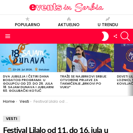
POPULARNO
AKTUELNO
U TRENDU
S
SWITCH
FOLLOW
SKIN
US
Menu
POSLEDNJE
OBJAVE
DVA JUBILEJA I ČETIRI DANA
TRAŽE SE NAJBRKOVI SRBIJE:
DEVETI LI
BOGATOG PROGRAMA: U
OTVORENE PRIJAVE ZA
LOZNICI, 
GOLUPCU OD 23. DO 26. JULA
TAKMIČENJE „BRKOVI PO
KOVILJAČI
18. SAJAM DUNAVA I JUBILARNI
VUKU“
60. GOLUBAČKI KOTLIĆ
You are here:
Home
Vesti
Festival Lilalo od 11. do 16. jula u Loznici
VESTI
Festival Lilalo od 11. do 16. jula u