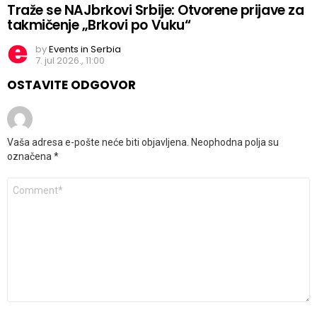
Traže se NAJbrkovi Srbije: Otvorene prijave za
takmičenje „Brkovi po Vuku“
by
Events in Serbia
7. jul 2026., 11:00
OSTAVITE ODGOVOR
Vaša adresa e-pošte neće biti objavljena.
Neophodna polja su
označena
*
Komentar
*