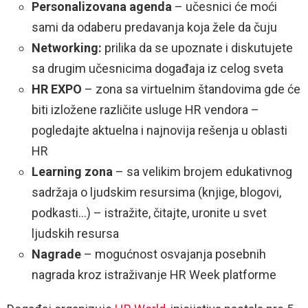
Personalizovana agenda
– učesnici će moći
sami da odaberu predavanja koja žele da čuju
Networking:
prilika da se upoznate i diskutujete
sa drugim učesnicima događaja iz celog sveta
HR EXPO
– zona sa virtuelnim štandovima gde će
biti izložene različite usluge HR vendora –
pogledajte aktuelna i najnovija rešenja u oblasti
HR
Learning zona
– sa velikim brojem edukativnog
sadržaja o ljudskim resursima (knjige, blogovi,
podkasti…) – istražite, čitajte, uronite u svet
ljudskih resursa
Nagrade
– mogućnost osvajanja posebnih
nagrada kroz istraživanje HR Week platforme