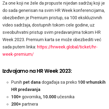
Za one koji ne žele da propuste nijedan sadržaj koji je
do sada generisan na svim HR Week konferencijama,
obezbeđen je Premium pristup, sa 100 ekskluzivnih
video sadržaja, dostupnih tokom cele godine, uz
sveobuhvatni pristup svim predavanjima tokom HR
Week 2023. Premium karta se može obezbediti već
sada putem linka:
https://hrweek.global/ticket/hr-
week-premium/
Izdvajamo na HR Week 2023:
Punih
pet dana
događaja sa preko
100 vrhunskih
HR predavanja
100+
govornika
, 10.000
učesnika
200+
partnera