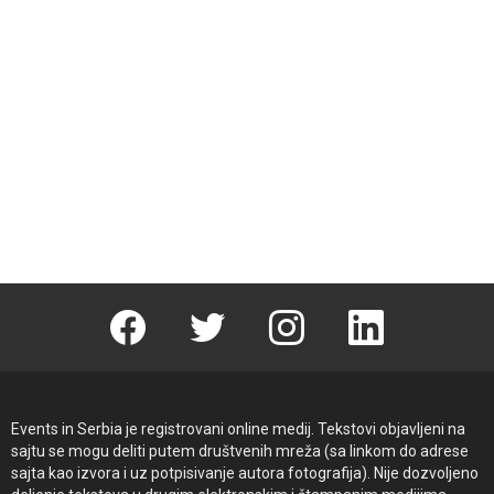
Facebook
Twitter
instagram
linkedin
Events in Serbia je registrovani online medij. Tekstovi objavljeni na
sajtu se mogu deliti putem društvenih mreža (sa linkom do adrese
sajta kao izvora i uz potpisivanje autora fotografija). Nije dozvoljeno