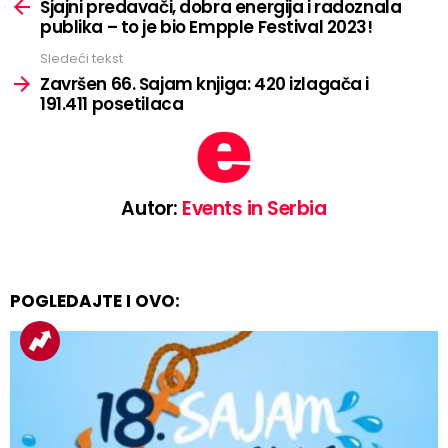
more
Sjajni predavači, dobra energija i radoznala
publika – to je bio Empple Festival 2023!
Sledeći tekst
Završen 66. Sajam knjiga: 420 izlagača i
191.411 posetilaca
Autor:
Events in Serbia
POGLEDAJTE I OVO: