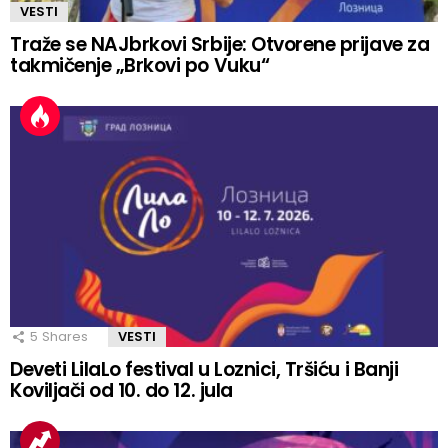
VESTI
Traže se NAJbrkovi Srbije: Otvorene prijave za
takmičenje „Brkovi po Vuku“
5
Shares
VESTI
Deveti LilaLo festival u Loznici, Tršiću i Banji
Koviljači od 10. do 12. jula