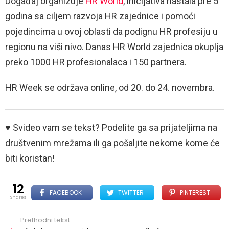
Događaj organizuje
HR World
, inicijativa nastala pre 5
godina sa ciljem razvoja HR zajednice i pomoći
pojedincima u ovoj oblasti da podignu HR profesiju u
regionu na viši nivo. Danas HR World zajednica okuplja
preko 1000 HR profesionalaca i 150 partnera.
HR Week se održava online, od 20. do 24. novembra.
♥ Svideo vam se tekst? Podelite ga sa prijateljima na
društvenim mrežama ili ga pošaljite nekome kome će
biti koristan!
12
FACEBOOK
TWITTER
PINTEREST
shares
Prethodni tekst
See