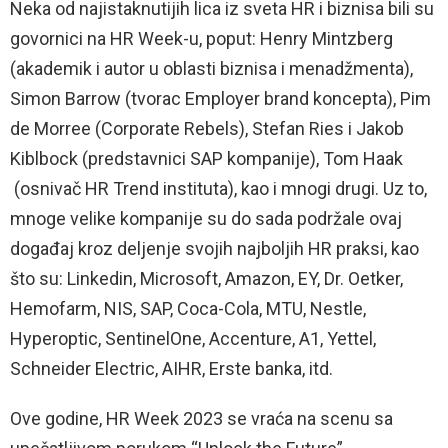
Neka od najistaknutijih lica iz sveta HR i biznisa bili su
govornici na HR Week-u, poput:
Henry Mintzberg
(akademik i autor u oblasti biznisa i menadžmenta),
Simon Barrow (tvorac Employer brand koncepta), Pim
de Morree (Corporate Rebels), Stefan Ries i Jakob
Kiblbock (predstavnici SAP kompanije), Tom Haak
(osnivač HR Trend instituta), kao i mnogi drugi. Uz to,
mnoge velike kompanije su do sada podržale ovaj
događaj kroz deljenje svojih najboljih HR praksi, kao
što su: Linkedin, Microsoft, Amazon, EY, Dr. Oetker,
Hemofarm, NIS, SAP, Coca-Cola, MTU, Nestle,
Hyperoptic, SentinelOne, Accenture, A1, Yettel,
Schneider Electric, AIHR, Erste banka, itd.
Ove godine, HR Week 2023 se vraća na scenu sa