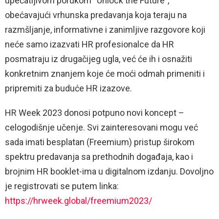
upečatljivom porukom “Unlock the Future”,
obećavajući vrhunska predavanja koja teraju na
razmšljanje, informativne i zanimljive razgovore koji
neće samo izazvati HR profesionalce da HR
posmatraju iz drugačijeg ugla, već će ih i osnažiti
konkretnim znanjem koje će moći odmah primeniti i
pripremiti za buduće HR izazove.
HR Week 2023 donosi potpuno novi koncept –
celogodišnje učenje. Svi zainteresovani mogu već
sada imati besplatan (Freemium) pristup širokom
spektru predavanja sa prethodnih događaja, kao i
brojnim HR booklet-ima u digitalnom izdanju. Dovoljno
je registrovati se putem linka:
https://hrweek.global/freemium2023/