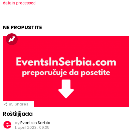
data is processed.
NE PROPUSTITE
85
Shares
Roštiljijada
by
Events in Serbia
1. april 2023., 09:05