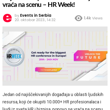
vraća na scenu – HR Week!
by
Events in Serbia
1.4k
Views
20. oktobar 2023., 14:32
Jedan od najiščekivanijih događaja u oblasti ljudskih
resursa, koji će okupiti 10.000+ HR profesionalaca i
ljudi iz sveta HR i biznisa, ponovo se vraća na scenu,