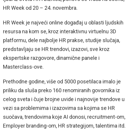
HR Week od 20 – 24. novembra.
HR Week je najveći online događaj u oblasti ljudskih
resursa na kom se, kroz interaktivnu virtuelnu 3D
platformu, dele najbolje HR prakse, studije slučaja,
predstavljaju se HR trendovi, izazovi, sve kroz
ekspertske razgovore, dinamične panele i
Masterclass-ove.
Prethodne godine, više od 5000 posetilaca imalo je
priliku da sluša preko 160 renomiranih govornika iz
celog sveta i čuje brojne uvide i najnovije trendove u
vezi sa problemima i izazovima sa kojima se HR
suočava, trendovima koje AI donosi, recruitment-om,
Employer branding-om, HR strategijom, talentima itd.