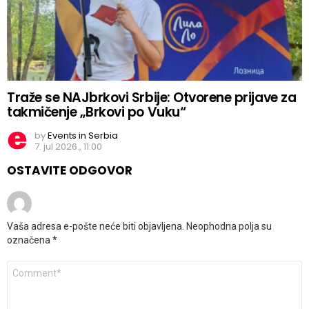
Traže se NAJbrkovi Srbije: Otvorene prijave za
takmičenje „Brkovi po Vuku“
by
Events in Serbia
7. jul 2026., 11:00
OSTAVITE ODGOVOR
Vaša adresa e-pošte neće biti objavljena.
Neophodna polja su
označena
*
Komentar
*