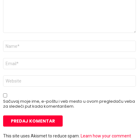
Ime
*
E-
pošta
*
Veb
mesto
Sačuvaj moje ime, e-poštu i veb mesto u ovom pregledaču veba
za sledeći put kada komentarišem.
This site uses Akismet to reduce spam.
Learn how your comment