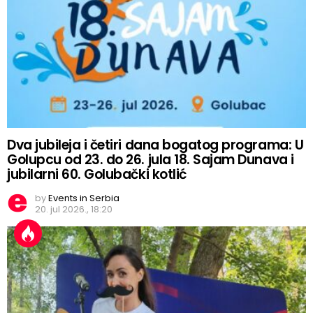
Dva jubileja i četiri dana bogatog programa: U
Golupcu od 23. do 26. jula 18. Sajam Dunava i
jubilarni 60. Golubački kotlić
by
Events in Serbia
20. jul 2026., 18:20