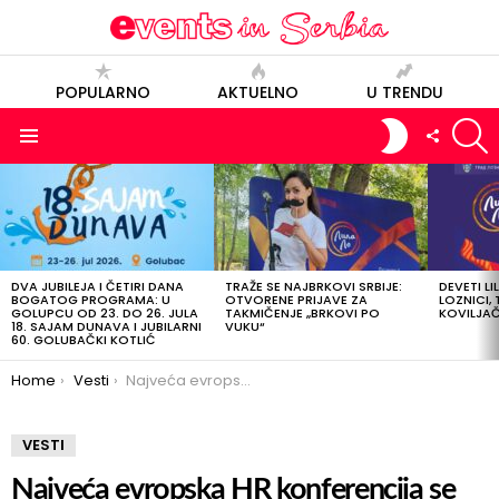
POPULARNO
AKTUELNO
U TRENDU
S
SWITCH
FOLLOW
SKIN
US
Menu
POSLEDNJE
OBJAVE
DVA JUBILEJA I ČETIRI DANA
TRAŽE SE NAJBRKOVI SRBIJE:
DEVETI LI
BOGATOG PROGRAMA: U
OTVORENE PRIJAVE ZA
LOZNICI, 
GOLUPCU OD 23. DO 26. JULA
TAKMIČENJE „BRKOVI PO
KOVILJAČI
18. SAJAM DUNAVA I JUBILARNI
VUKU“
60. GOLUBAČKI KOTLIĆ
You are here:
Home
Vesti
Najveća evropska HR konferencija se vraća na scenu – HR Week!
VESTI
Najveća evropska HR konferencija se