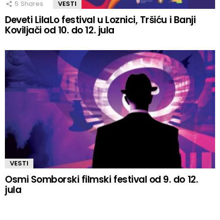
5
Shares
VESTI
Deveti LilaLo festival u Loznici, Tršiću i Banji
Koviljači od 10. do 12. jula
VESTI
Osmi Somborski filmski festival od 9. do 12.
jula