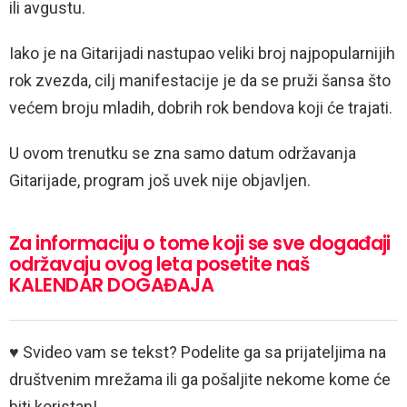
ili avgustu.
Iako je na Gitarijadi nastupao veliki broj najpopularnijih
rok zvezda, cilj manifestacije je da se pruži šansa što
većem broju mladih, dobrih rok bendova koji će trajati.
U ovom trenutku se zna samo datum održavanja
Gitarijade, program još uvek nije objavljen.
Za informaciju o tome koji se sve događaji
održavaju ovog leta posetite naš
KALENDAR DOGAĐAJA
♥ Svideo vam se tekst? Podelite ga sa prijateljima na
društvenim mrežama ili ga pošaljite nekome kome će
biti koristan!