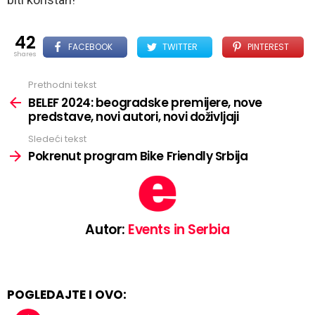
42
FACEBOOK
TWITTER
PINTEREST
shares
Prethodni tekst
See
more
BELEF 2024: beogradske premijere, nove
predstave, novi autori, novi doživljaji
Sledeći tekst
Pokrenut program Bike Friendly Srbija
Autor:
Events in Serbia
POGLEDAJTE I OVO: