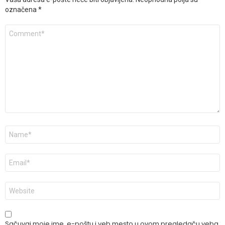
označena
*
Komentar
*
Ime
*
E-
pošta
*
Veb
mesto
Sačuvaj moje ime, e-poštu i veb mesto u ovom pregledaču veba