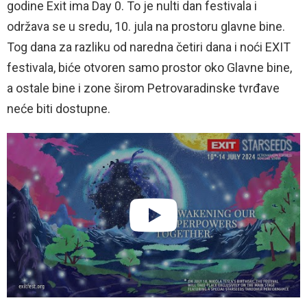
godine Exit ima Day 0. To je nulti dan festivala i
održava se u sredu, 10. jula na prostoru glavne bine.
Tog dana za razliku od naredna četiri dana i noći EXIT
festivala, biće otvoren samo prostor oko Glavne bine,
a ostale bine i zone širom Petrovaradinske tvrđave
neće biti dostupne.