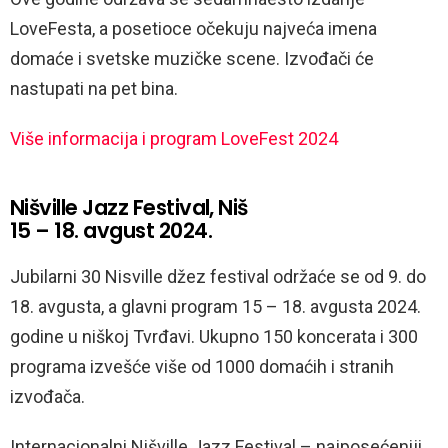
LoveFesta, a posetioce očekuju najveća imena
domaće i svetske muzičke scene. Izvođači će
nastupati na pet bina.
Više informacija i program LoveFest 2024
Nišville Jazz Festival, Niš
15 – 18. avgust 2024.
Jubilarni 30 Nisville džez festival održaće se od 9. do
18. avgusta, a glavni program 15 – 18. avgusta 2024.
godine u niškoj Tvrđavi. Ukupno 150 koncerata i 300
programa izvešće više od 1000 domaćih i stranih
izvođača.
Internacionalni Nišville Jazz Festival – najposećeniji