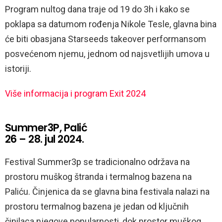
Program nultog dana traje od 19 do 3h i kako se
poklapa sa datumom rođenja Nikole Tesle, glavna bina
će biti obasjana Starseeds takeover performansom
posvećenom njemu, jednom od najsvetlijih umova u
istoriji.
Više informacija i program Exit 2024
Summer3P, Palić
26 – 28. jul 2024.
Festival Summer3p se tradicionalno održava na
prostoru muškog štranda i termalnog bazena na
Paliću. Činjenica da se glavna bina festivala nalazi na
prostoru termalnog bazena je jedan od ključnih
činilaca njegove popularnosti, dok prostor muškog