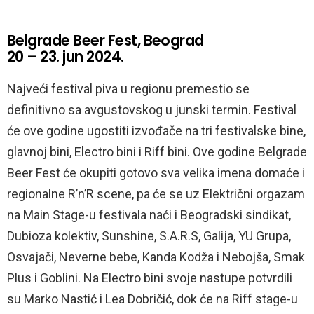
Belgrade Beer Fest, Beograd
20 – 23. jun 2024.
Najveći festival piva u regionu premestio se
definitivno sa avgustovskog u junski termin. Festival
će ove godine ugostiti izvođače na tri festivalske bine,
glavnoj bini, Electro bini i Riff bini. Ove godine Belgrade
Beer Fest će okupiti gotovo sva velika imena domaće i
regionalne R’n’R scene, pa će se uz Električni orgazam
na Main Stage-u festivala naći i Beogradski sindikat,
Dubioza kolektiv, Sunshine, S.A.R.S, Galija, YU Grupa,
Osvajači, Neverne bebe, Kanda Kodža i Nebojša, Smak
Plus i Goblini. Na Electro bini svoje nastupe potvrdili
su Marko Nastić i Lea Dobričić, dok će na Riff stage-u