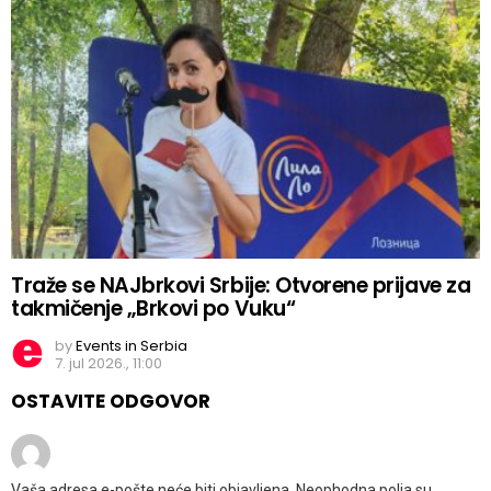
Traže se NAJbrkovi Srbije: Otvorene prijave za
takmičenje „Brkovi po Vuku“
by
Events in Serbia
7. jul 2026., 11:00
OSTAVITE ODGOVOR
Vaša adresa e-pošte neće biti objavljena.
Neophodna polja su