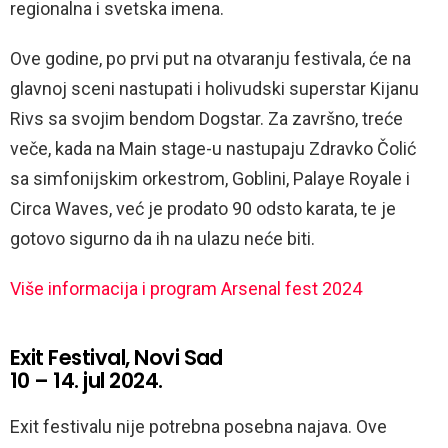
regionalna i svetska imena.
Ove godine, po prvi put na otvaranju festivala, će na
glavnoj sceni nastupati i holivudski superstar Kijanu
Rivs sa svojim bendom Dogstar. Za završno, treće
veče, kada na Main stage-u nastupaju Zdravko Čolić
sa simfonijskim orkestrom, Goblini, Palaye Royale i
Circa Waves, već je prodato 90 odsto karata, te je
gotovo sigurno da ih na ulazu neće biti.
Više informacija i program Arsenal fest 2024
Exit Festival, Novi Sad
10 – 14. jul 2024.
Exit festivalu nije potrebna posebna najava. Ove