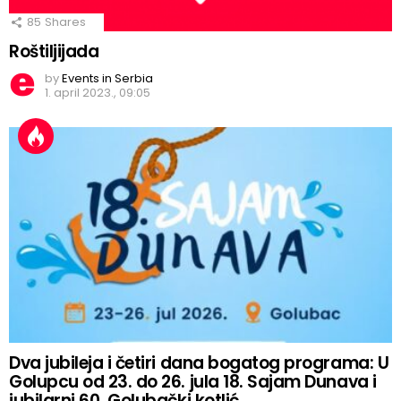
85
Shares
Roštiljijada
by
Events in Serbia
1. april 2023., 09:05
Dva jubileja i četiri dana bogatog programa: U
Golupcu od 23. do 26. jula 18. Sajam Dunava i
jubilarni 60. Golubački kotlić