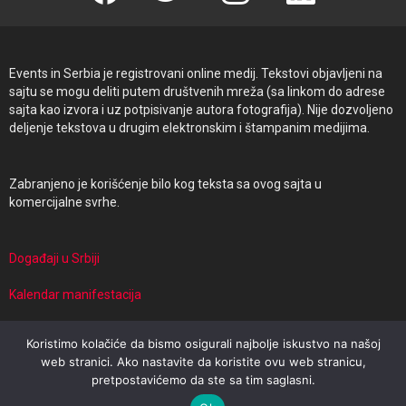
Events in Serbia je registrovani online medij. Tekstovi objavljeni na
sajtu se mogu deliti putem društvenih mreža (sa linkom do adrese
sajta kao izvora i uz potpisivanje autora fotografija). Nije dozvoljeno
deljenje tekstova u drugim elektronskim i štampanim medijima.
Zabranjeno je korišćenje bilo kog teksta sa ovog sajta u
komercijalne svrhe.
Događaji u Srbiji
Kalendar manifestacija
Manifestacije i putovanja
Koristimo kolačiće da bismo osigurali najbolje iskustvo na našoj
web stranici. Ako nastavite da koristite ovu web stranicu,
pretpostavićemo da ste sa tim saglasni.
© 2026 Events in Serbia | Powered by Travel Target