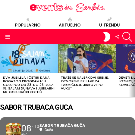
POPULARNO
AKTUELNO
U TRENDU
S
SWITCH
FOLLOW
SKIN
US
Menu
POSLEDNJE
OBJAVE
DVA JUBILEJA I ČETIRI DANA
TRAŽE SE NAJBRKOVI SRBIJE:
DEVETI LI
BOGATOG PROGRAMA: U
OTVORENE PRIJAVE ZA
LOZNICI, 
GOLUPCU OD 23. DO 26. JULA
TAKMIČENJE „BRKOVI PO
KOVILJAČI
18. SAJAM DUNAVA I JUBILARNI
VUKU“
60. GOLUBAČKI KOTLIĆ
SABOR TRUBAČA GUČA
08
SABOR TRUBAČA GUČA
10
Guča
AVG