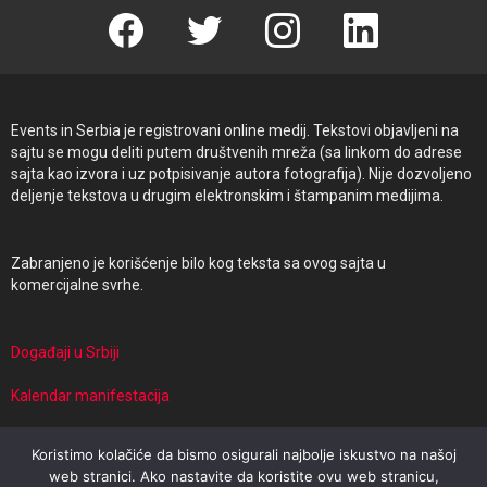
Facebook
Twitter
instagram
linkedin
Events in Serbia je registrovani online medij. Tekstovi objavljeni na
sajtu se mogu deliti putem društvenih mreža (sa linkom do adrese
sajta kao izvora i uz potpisivanje autora fotografija). Nije dozvoljeno
deljenje tekstova u drugim elektronskim i štampanim medijima.
Zabranjeno je korišćenje bilo kog teksta sa ovog sajta u
komercijalne svrhe.
Događaji u Srbiji
Kalendar manifestacija
Manifestacije i putovanja
Koristimo kolačiće da bismo osigurali najbolje iskustvo na našoj
web stranici. Ako nastavite da koristite ovu web stranicu,