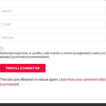
I
m
e
*
E
-
p
o
V
š
e
t
b
a
m
*
e
Sačuvaj moje ime, e-poštu i veb mesto u ovom pregledaču veba za
s
sledeći put kada komentarišem.
t
o
This site uses Akismet to reduce spam.
Learn how your comment data
is processed.