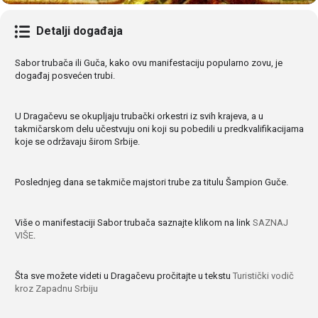
Detalji događaja
Sabor trubača ili Guča, kako ovu manifestaciju popularno zovu, je
događaj posvećen trubi.
U Dragačevu se okupljaju trubački orkestri iz svih krajeva, a u
takmičarskom delu učestvuju oni koji su pobedili u predkvalifikacijama
koje se održavaju širom Srbije.
Poslednjeg dana se takmiče majstori trube za titulu Šampion Guče.
Više o manifestaciji Sabor trubača saznajte klikom na link
SAZNAJ
VIŠE
.
Šta sve možete videti u Dragačevu pročitajte u tekstu
Turistički vodič
kroz Zapadnu Srbiju