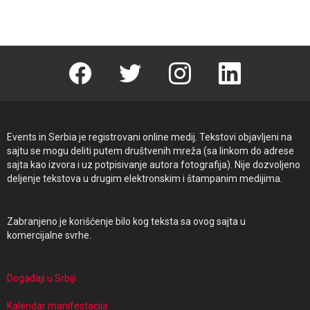
Facebook
Twitter
instagram
linkedin
Events in Serbia je registrovani online medij. Tekstovi objavljeni na
sajtu se mogu deliti putem društvenih mreža (sa linkom do adrese
sajta kao izvora i uz potpisivanje autora fotografija). Nije dozvoljeno
deljenje tekstova u drugim elektronskim i štampanim medijima.
Zabranjeno je korišćenje bilo kog teksta sa ovog sajta u
komercijalne svrhe.
Događaji u Srbiji
Kalendar manifestacija