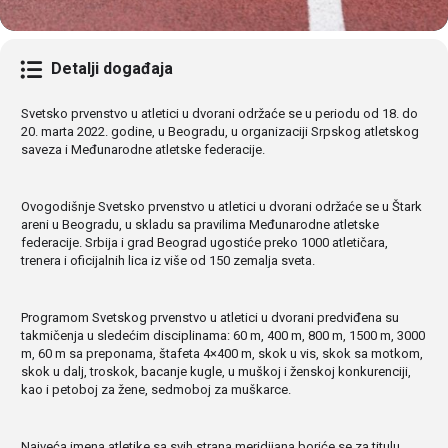
Detalji događaja
Svetsko prvenstvo u atletici u dvorani održaće se u periodu od 18. do
20. marta 2022. godine, u Beogradu, u organizaciji Srpskog atletskog
saveza i Međunarodne atletske federacije.
Ovogodišnje Svetsko prvenstvo u atletici u dvorani održaće se u Štark
areni u Beogradu, u skladu sa pravilima Međunarodne atletske
federacije. Srbija i grad Beograd ugostiće preko 1000 atletičara,
trenera i oficijalnih lica iz više od 150 zemalja sveta.
Programom Svetskog prvenstvo u atletici u dvorani predviđena su
takmičenja u sledećim disciplinama: 60 m, 400 m, 800 m, 1500 m, 3000
m, 60 m sa preponama, štafeta 4×400 m, skok u vis, skok sa motkom,
skok u dalj, troskok, bacanje kugle, u muškoj i ženskoj konkurenciji,
kao i petoboj za žene, sedmoboj za muškarce.
Najveća imena atletike sa svih strana meridijana boriće se za titulu