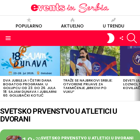
POPULARNO
AKTUELNO
U TRENDU
S
SWITCH
FOLLOW
SKIN
US
Menu
POSLEDNJE
OBJAVE
DVA JUBILEJA I ČETIRI DANA
TRAŽE SE NAJBRKOVI SRBIJE:
DEVETI LI
BOGATOG PROGRAMA: U
OTVORENE PRIJAVE ZA
LOZNICI, 
GOLUPCU OD 23. DO 26. JULA
TAKMIČENJE „BRKOVI PO
KOVILJAČI
18. SAJAM DUNAVA I JUBILARNI
VUKU“
60. GOLUBAČKI KOTLIĆ
SVETSKO PRVENSTVO U ATLETICI U
DVORANI
SVETSKO PRVENSTVO U ATLETICI U DVORANI
20