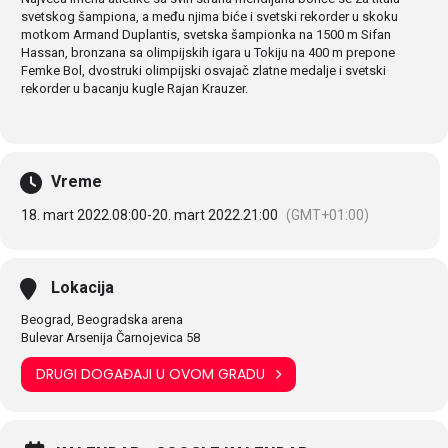
svetskog šampiona, a među njima biće i svetski rekorder u skoku
motkom Armand Duplantis, svetska šampionka na 1500 m Sifan
Hassan, bronzana sa olimpijskih igara u Tokiju na 400 m prepone
Femke Bol, dvostruki olimpijski osvajač zlatne medalje i svetski
rekorder u bacanju kugle Rajan Krauzer.
Vreme
18. mart 2022.
08:00
-
20. mart 2022.
21:00
(GMT+01:00)
Lokacija
Beograd, Beogradska arena
Bulevar Arsenija Čarnojevica 58
DRUGI DOGAĐAJI U OVOM GRADU