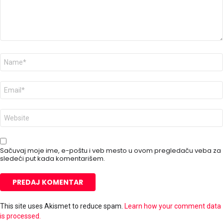
a
r
*
I
m
e
*
E
-
p
o
V
š
e
t
b
a
m
*
e
Sačuvaj moje ime, e-poštu i veb mesto u ovom pregledaču veba za
s
sledeći put kada komentarišem.
t
o
This site uses Akismet to reduce spam.
Learn how your comment data
is processed.