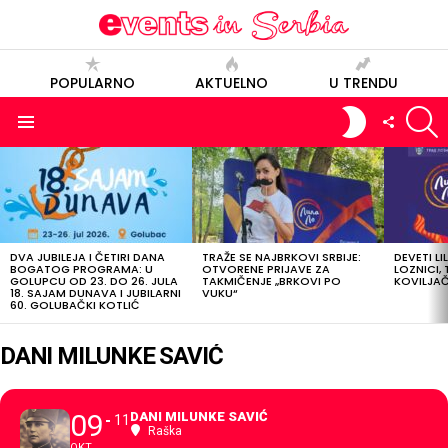
POPULARNO
AKTUELNO
U TRENDU
S
SWITCH
FOLLOW
SKIN
US
Menu
POSLEDNJE
OBJAVE
DVA JUBILEJA I ČETIRI DANA
TRAŽE SE NAJBRKOVI SRBIJE:
DEVETI LI
BOGATOG PROGRAMA: U
OTVORENE PRIJAVE ZA
LOZNICI, 
GOLUPCU OD 23. DO 26. JULA
TAKMIČENJE „BRKOVI PO
KOVILJAČI
18. SAJAM DUNAVA I JUBILARNI
VUKU“
60. GOLUBAČKI KOTLIĆ
DANI MILUNKE SAVIĆ
09
DANI MILUNKE SAVIĆ
11
Raška
OKT