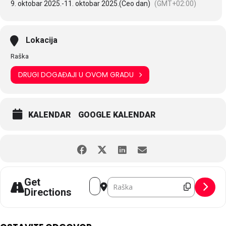
9. oktobar 2025.
-
11. oktobar 2025.
(Ceo dan)
(GMT+02:00)
Lokacija
Raška
DRUGI DOGAĐAJI U OVOM GRADU
KALENDAR
GOOGLE KALENDAR
Address - Dani Milunke Savić [lPfdAZ
Destination Address - Dani Milu
Get
Directions