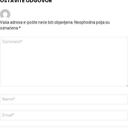
OSTAVITE ODGOVOR
Vaša adresa e-pošte neće biti objavljena.
Neophodna polja su
označena
*
K
o
m
e
n
t
a
r
*
I
m
e
*
E
-
p
o