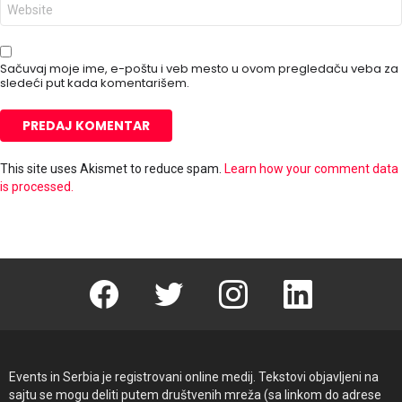
V
š
e
t
b
a
m
*
e
Sačuvaj moje ime, e-poštu i veb mesto u ovom pregledaču veba za
s
sledeći put kada komentarišem.
t
o
This site uses Akismet to reduce spam.
Learn how your comment data
is processed.
Facebook
Twitter
instagram
linkedin
Events in Serbia je registrovani online medij. Tekstovi objavljeni na
sajtu se mogu deliti putem društvenih mreža (sa linkom do adrese