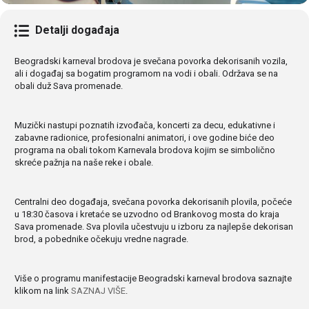
Detalji događaja
Beogradski karneval brodova je svečana povorka dekorisanih vozila,
ali i događaj sa bogatim programom na vodi i obali. Održava se na
obali duž Sava promenade.
Muzički nastupi poznatih izvođača, koncerti za decu, edukativne i
zabavne radionice, profesionalni animatori, i ove godine biće deo
programa na obali tokom Karnevala brodova kojim se simbolično
skreće pažnja na naše reke i obale.
Centralni deo događaja, svečana povorka dekorisanih plovila, počeće
u 18:30 časova i kretaće se uzvodno od Brankovog mosta do kraja
Sava promenade. Sva plovila učestvuju u izboru za najlepše dekorisan
brod, a pobednike očekuju vredne nagrade.
Više o programu manifestacije Beogradski karneval brodova saznajte
klikom na link
SAZNAJ VIŠE
.