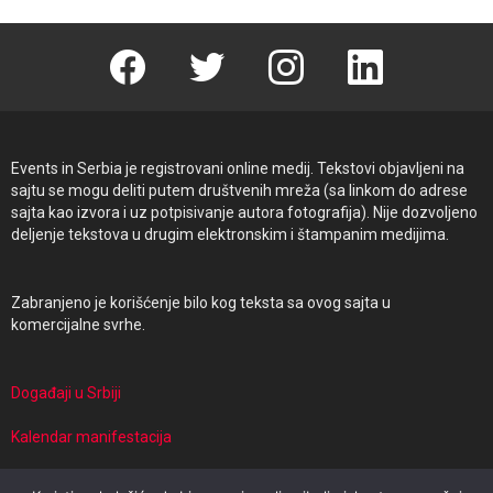
Facebook
Twitter
instagram
linkedin
Events in Serbia je registrovani online medij. Tekstovi objavljeni na
sajtu se mogu deliti putem društvenih mreža (sa linkom do adrese
sajta kao izvora i uz potpisivanje autora fotografija). Nije dozvoljeno
deljenje tekstova u drugim elektronskim i štampanim medijima.
Zabranjeno je korišćenje bilo kog teksta sa ovog sajta u
komercijalne svrhe.
Događaji u Srbiji
Kalendar manifestacija
Manifestacije i putovanja