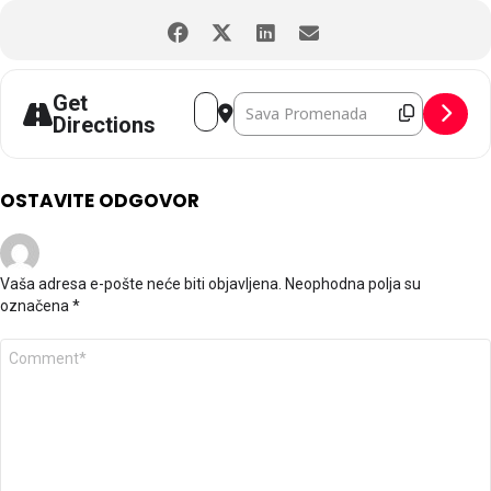
Address - Beogradski karneval brod
Destination Address - Beograds
Get
Directions
OSTAVITE ODGOVOR
Vaša adresa e-pošte neće biti objavljena.
Neophodna polja su
označena
*
K
o
m
e
n
t
a
r
*