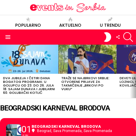
POPULARNO
AKTUELNO
U TRENDU
S
SWITCH
FOLLOW
SKIN
US
Menu
POSLEDNJE
OBJAVE
DVA JUBILEJA I ČETIRI DANA
TRAŽE SE NAJBRKOVI SRBIJE:
DEVETI LI
BOGATOG PROGRAMA: U
OTVORENE PRIJAVE ZA
LOZNICI, 
GOLUPCU OD 23. DO 26. JULA
TAKMIČENJE „BRKOVI PO
KOVILJAČI
18. SAJAM DUNAVA I JUBILARNI
VUKU“
60. GOLUBAČKI KOTLIĆ
BEOGRADSKI KARNEVAL BRODOVA
01
BEOGRADSKI KARNEVAL BRODOVA
Beograd, Sava Promenada
, Sava Promenada
JUN