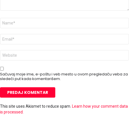
I
m
e
*
E
-
p
o
V
š
e
t
b
a
m
*
e
Sačuvaj moje ime, e-poštu i veb mesto u ovom pregledaču veba za
s
sledeći put kada komentarišem.
t
o
This site uses Akismet to reduce spam.
Learn how your comment data
is processed.