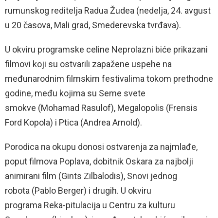
rumunskog reditelja Radua Žudea (nedelja, 24. avgust
u 20 časova, Mali grad, Smederevska tvrđava).
U okviru programske celine Neprolazni biće prikazani
filmovi koji su ostvarili zapažene uspehe na
međunarodnim filmskim festivalima tokom prethodne
godine, među kojima su Seme svete
smokve (Mohamad Rasulof), Megalopolis (Frensis
Ford Kopola) i Ptica (Andrea Arnold).
Porodica na okupu donosi ostvarenja za najmlađe,
poput filmova Poplava, dobitnik Oskara za najbolji
animirani film (Gints Zilbalodis), Snovi jednog
robota (Pablo Berger) i drugih. U okviru
programa Reka-pitulacija u Centru za kulturu