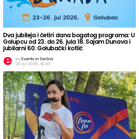
Dva jubileja i četiri dana bogatog programa: U
Golupcu od 23. do 26. jula 18. Sajam Dunava i
jubilarni 60. Golubački kotlić
by
Events in Serbia
20. jul 2026., 18:20