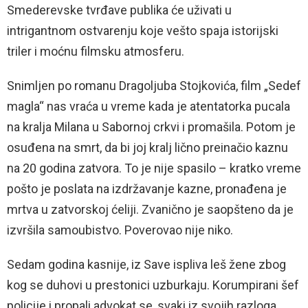
Smederevske tvrđave publika će uživati u
intrigantnom ostvarenju koje vešto spaja istorijski
triler i moćnu filmsku atmosferu.
Snimljen po romanu Dragoljuba Stojkovića, film „Sedef
magla“ nas vraća u vreme kada je atentatorka pucala
na kralja Milana u Sabornoj crkvi i promašila. Potom je
osuđena na smrt, da bi joj kralj lično preinačio kaznu
na 20 godina zatvora. To je nije spasilo – kratko vreme
pošto je poslata na izdržavanje kazne, pronađena je
mrtva u zatvorskoj ćeliji. Zvanično je saopšteno da je
izvršila samoubistvo. Poverovao nije niko.
Sedam godina kasnije, iz Save ispliva leš žene zbog
kog se duhovi u prestonici uzburkaju. Korumpirani šef
policije i propali advokat se, svaki iz svojih razloga,