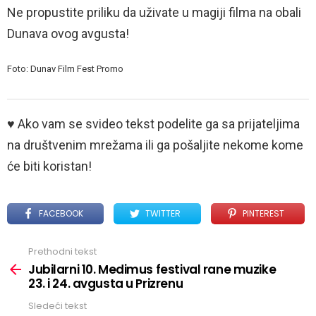
Ne propustite priliku da uživate u magiji filma na obali
Dunava ovog avgusta!
Foto: Dunav Film Fest Promo
♥ Ako vam se svideo tekst podelite ga sa prijateljima
na društvenim mrežama ili ga pošaljite nekome kome
će biti koristan!
FACEBOOK
TWITTER
PINTEREST
Prethodni tekst
See
more
Jubilarni 10. Medimus festival rane muzike
23. i 24. avgusta u Prizrenu
Sledeći tekst