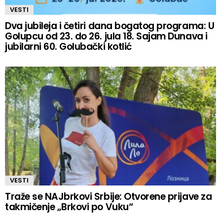
VESTI
Dva jubileja i četiri dana bogatog programa: U
Golupcu od 23. do 26. jula 18. Sajam Dunava i
jubilarni 60. Golubački kotlić
VESTI
Traže se NAJbrkovi Srbije: Otvorene prijave za
takmičenje „Brkovi po Vuku“