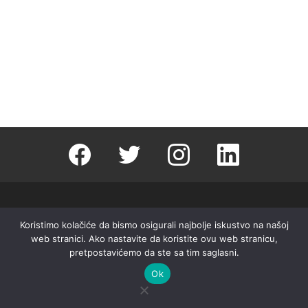
Facebook
Twitter
instagram
linkedin
Events in Serbia je registrovani online medij. Tekstovi objavljeni na
Koristimo kolačiće da bismo osigurali najbolje iskustvo na našoj
sajtu se mogu deliti putem društvenih mreža (sa linkom do adrese
web stranici. Ako nastavite da koristite ovu web stranicu,
sajta kao izvora i uz potpisivanje autora fotografija). Nije dozvoljeno
pretpostavićemo da ste sa tim saglasni.
deljenje tekstova u drugim elektronskim i štampanim medijima.
Ok
Zabranjeno je korišćenje bilo kog teksta sa ovog sajta u