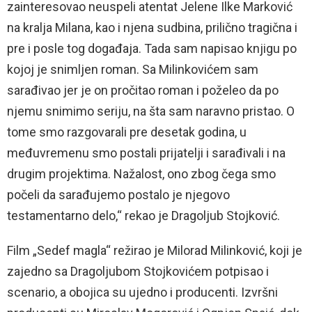
zainteresovao neuspeli atentat Jelene Ilke Marković
na kralja Milana, kao i njena sudbina, prilično tragična i
pre i posle tog događaja. Tada sam napisao knjigu po
kojoj je snimljen roman. Sa Milinkovićem sam
sarađivao jer je on pročitao roman i poželeo da po
njemu snimimo seriju, na šta sam naravno pristao. O
tome smo razgovarali pre desetak godina, u
međuvremenu smo postali prijatelji i sarađivali i na
drugim projektima. Nažalost, ono zbog čega smo
počeli da sarađujemo postalo je njegovo
testamentarno delo,“ rekao je Dragoljub Stojković.
Film „Sedef magla“ režirao je Milorad Milinković, koji je
zajedno sa Dragoljubom Stojkovićem potpisao i
scenario, a obojica su ujedno i producenti. Izvršni