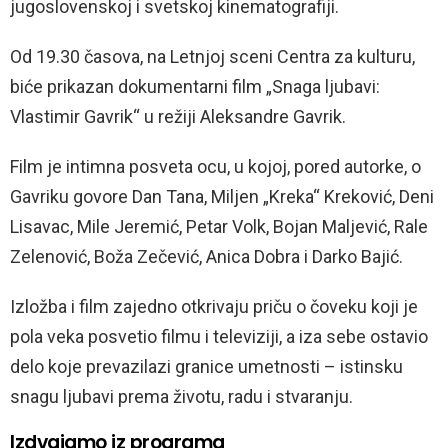
jugoslovenskoj i svetskoj kinematografiji.
Od 19.30 časova, na Letnjoj sceni Centra za kulturu,
biće prikazan dokumentarni film „Snaga ljubavi:
Vlastimir Gavrik“ u režiji Aleksandre Gavrik.
Film je intimna posveta ocu, u kojoj, pored autorke, o
Gavriku govore Dan Tana, Miljen „Kreka“ Kreković, Deni
Lisavac, Mile Jeremić, Petar Volk, Bojan Maljević, Rale
Zelenović, Boža Zečević, Anica Dobra i Darko Bajić.
Izložba i film zajedno otkrivaju priču o čoveku koji je
pola veka posvetio filmu i televiziji, a iza sebe ostavio
delo koje prevazilazi granice umetnosti – istinsku
snagu ljubavi prema životu, radu i stvaranju.
Izdvajamo iz programa