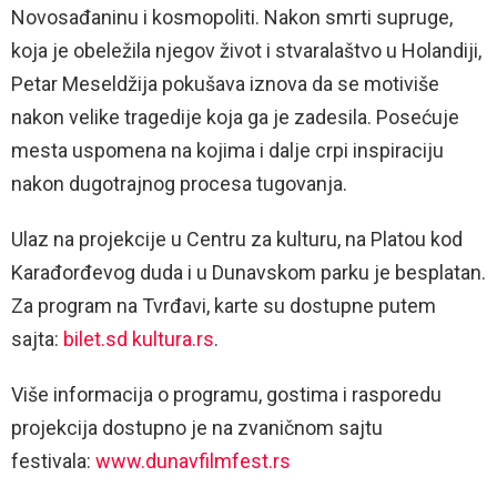
Novosađaninu i kosmopoliti. Nakon smrti supruge,
koja je obeležila njegov život i stvaralaštvo u Holandiji,
Petar Meseldžija pokušava iznova da se motiviše
nakon velike tragedije koja ga je zadesila. Posećuje
mesta uspomena na kojima i dalje crpi inspiraciju
nakon dugotrajnog procesa tugovanja.
Ulaz na projekcije u Centru za kulturu, na Platou kod
Karađorđevog duda i u Dunavskom parku je besplatan.
Za program na Tvrđavi, karte su dostupne putem
sajta:
bilet.sd kultura.rs
.
Više informacija o programu, gostima i rasporedu
projekcija dostupno je na zvaničnom sajtu
festivala:
www.dunavfilmfest.rs