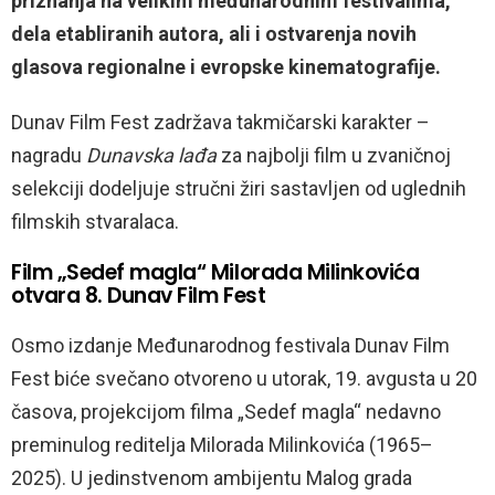
priznanja na velikim međunarodnim festivalima,
dela etabliranih autora, ali i ostvarenja novih
glasova regionalne i evropske kinematografije.
Dunav Film Fest zadržava takmičarski karakter –
nagradu
Dunavska lađa
za najbolji film u zvaničnoj
selekciji dodeljuje stručni žiri sastavljen od uglednih
filmskih stvaralaca.
Film „Sedef magla“ Milorada Milinkovića
otvara 8. Dunav Film Fest
Osmo izdanje Međunarodnog festivala Dunav Film
Fest biće svečano otvoreno u utorak, 19. avgusta u 20
časova, projekcijom filma „Sedef magla“ nedavno
preminulog reditelja Milorada Milinkovića (1965–
2025). U jedinstvenom ambijentu Malog grada