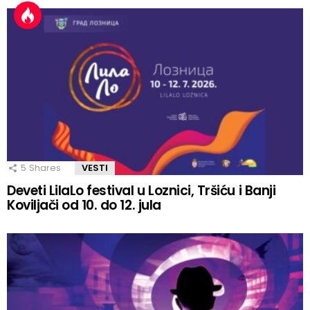
5
Shares
VESTI
Deveti LilaLo festival u Loznici, Tršiću i Banji
Koviljači od 10. do 12. jula