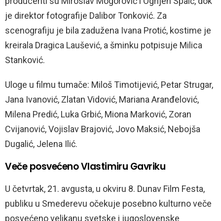
producenti su Miroslav Mogorović i Ognjen Spaić, dok
je direktor fotografije Dalibor Tonković. Za
scenografiju je bila zadužena Ivana Protić, kostime je
kreirala Dragica Laušević, a šminku potpisuje Milica
Stanković.
Uloge u filmu tumače: Miloš Timotijević, Petar Strugar,
Jana Ivanović, Zlatan Vidović, Mariana Aranđelović,
Milena Predić, Luka Grbić, Miona Marković, Zoran
Cvijanović, Vojislav Brajović, Jovo Maksić, Nebojša
Dugalić, Jelena Ilić.
Veče posvećeno Vlastimiru Gavriku
U četvrtak, 21. avgusta, u okviru 8. Dunav Film Festa,
publiku u Smederevu očekuje posebno kulturno veče
posvećeno velikanu svetske i jugoslovenske