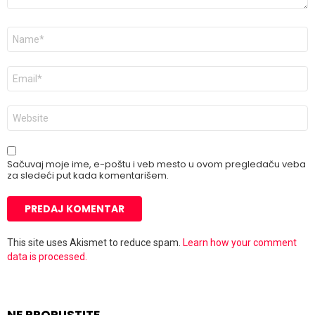
Ime
*
E-
pošta
*
Veb
mesto
Sačuvaj moje ime, e-poštu i veb mesto u ovom pregledaču veba
za sledeći put kada komentarišem.
This site uses Akismet to reduce spam.
Learn how your comment
data is processed.
NE PROPUSTITE