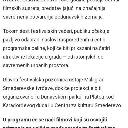
filmskih susreta, predstavljajući najznačajnija
savremena ostvarenja podunavskih zemalja.
Tokom šest festivalskih večeri, publiku očekuje
pažljivo odabrani naslovi raspoređenih u četiri
programske celine, koji će biti prikazani na četiri
atraktivne lokacije u gradu – od istorijskih do
savremenih urbanih prostora.
Glavna festivalska pozornica ostaje Mali grad
Smederevske tvrđave, dok će projekcije biti
organizovane i u Dunavskom parku, na Platou kod
Karađorđevog duda i u Centru za kulturu Smederevo.
U programu će se naći filmovi koji su osvojili