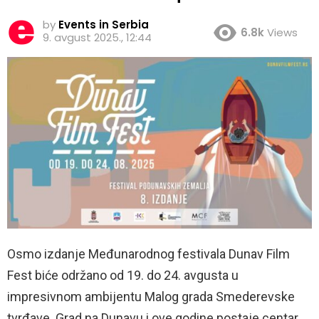
by
Events in Serbia
6.8k
Views
9. avgust 2025., 12:44
Osmo izdanje Međunarodnog festivala Dunav Film
Fest biće održano od 19. do 24. avgusta u
impresivnom ambijentu Malog grada Smederevske
tvrđave. Grad na Dunavu i ove godine postaje centar