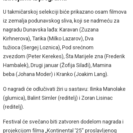
U takmičarskoj selekciji biće prikazano osam filmova
iz zemalja podunavskog sliva, koji se nadmeću za
nagradu Dunavska lađa: Karavan (Zuzana
Kirhnerova), Tarika (Milko Lazarov), Dva
tužioca (Sergej Loznica), Pod srećnom
zvezdom (Peter Kerekes), Šta Marijele zna (Frederik
Hambalek), Drugi januar (Žofija Silađi), Mamina
beba (Johana Moder) i Kranko (Joakim Lang).
O nagradi će odlučivati žiri u sastavu: Ilinka Manolake
(glumica), Balint Simler (reditelj) i Zoran Lisinac
(reditelj).
Festival će svečano biti zatvoren dodelom nagrada i
projekcijom filma „Kontinental ’25“ proslavljenog