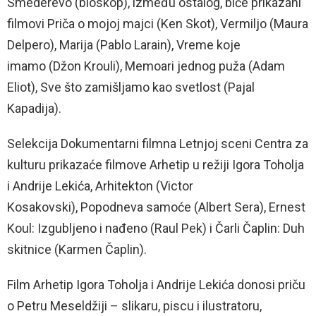
Smederevo (bioskop), između ostalog, biće prikazani
filmovi Priča o mojoj majci (Ken Skot), Vermiljo (Maura
Delpero), Marija (Pablo Larain), Vreme koje
imamo (Džon Krouli), Memoari jednog puža (Adam
Eliot), Sve što zamišljamo kao svetlost (Pajal
Kapadija).
Selekcija Dokumentarni filmna Letnjoj sceni Centra za
kulturu prikazaće filmove Arhetip u režiji Igora Toholja
i Andrije Lekića, Arhitekton (Victor
Kosakovski), Popodneva samoće (Albert Sera), Ernest
Koul: Izgubljeno i nađeno (Raul Pek) i Čarli Čaplin: Duh
skitnice (Karmen Čaplin).
Film Arhetip Igora Toholja i Andrije Lekića donosi priču
o Petru Meseldžiji – slikaru, piscu i ilustratoru,