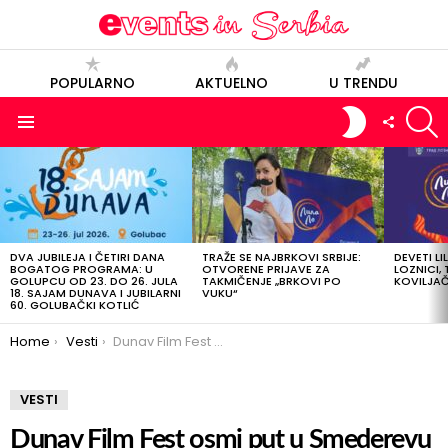
POPULARNO
AKTUELNO
U TRENDU
S
SWITCH
FOLLOW
SKIN
US
Menu
POSLEDNJE
OBJAVE
DVA JUBILEJA I ČETIRI DANA
TRAŽE SE NAJBRKOVI SRBIJE:
DEVETI LI
BOGATOG PROGRAMA: U
OTVORENE PRIJAVE ZA
LOZNICI, 
GOLUPCU OD 23. DO 26. JULA
TAKMIČENJE „BRKOVI PO
KOVILJAČI
18. SAJAM DUNAVA I JUBILARNI
VUKU“
60. GOLUBAČKI KOTLIĆ
You are here:
Home
Vesti
Dunav Film Fest osmi put u Smederevu
VESTI
Dunav Film Fest osmi put u Smederevu