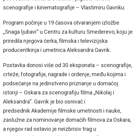
scenografije i kinematografije – Vlastimiru Gavriku.
Program počinje u 19 časova otvaranjem izložbe
„Snaga ljubavi“ u Centru za kulturu Smederevo, koju je
priredila njegova ćerka, filmska i televizijska
producentkinja i umetnica Aleksandra Gavrik.
Postavka donosi više od 30 eksponata – scenografije,
crteže, fotografije, nagrade i ordenje, među kojima i
podsećanje na jedinstveno priznanje u domaćoj
istoriji – Oskara za scenografiju filma „Nikolaj i
Aleksandra“. Gavrik je bio osnivač i
predsednik Akademije filmske umetnosti i nauke,
zaslužne za nominovanje domaćih filmova za Oskara,
a njegov rad ostavio je neizbrisiv trag u