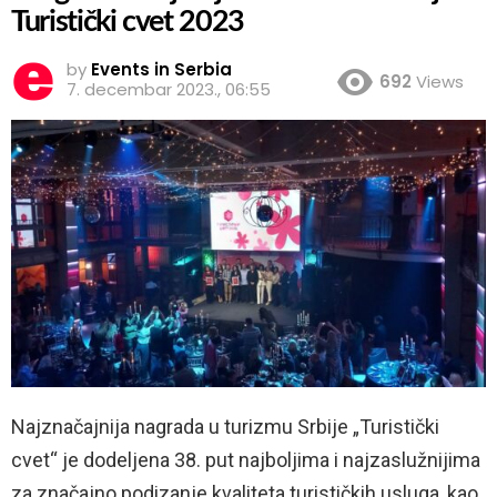
Turistički cvet 2023
by
Events in Serbia
692
Views
7. decembar 2023., 06:55
Najznačajnija nagrada u turizmu Srbije „Turistički
cvet“ je dodeljena 38. put najboljima i najzaslužnijima
za značajno podizanje kvaliteta turističkih usluga, kao