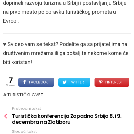
doprineli razvoju turizma u Srbiji i postavljanju Srbije
na prvo mesto po opravku turističkog prometa u
Evropi.
♥ Svideo vam se tekst? Podelite ga sa prijateljima na
društvenim mrežama ili ga pošaljite nekome kome će
biti koristan!
7
FACEBOOK
TWITTER
PINTEREST
shares
TURISTIČKI CVET
Prethodni tekst
See
more
Turistička konferencija Zapadna Srbija 8. i 9.
decembra na Zlatiboru
Sledeći tekst