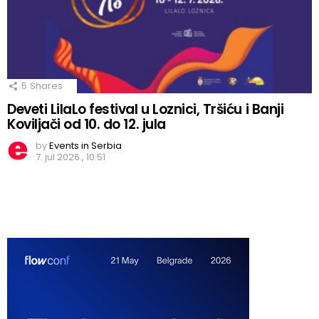
5
Shares
Deveti LilaLo festival u Loznici, Tršiću i Banji
Koviljači od 10. do 12. jula
by
Events in Serbia
7. jul 2026., 10:51