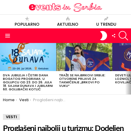
POPULARNO
AKTUELNO
U TRENDU
S
SWITCH
FOLLOW
SKIN
US
Menu
POSLEDNJE
OBJAVE
DVA JUBILEJA I ČETIRI DANA
TRAŽE SE NAJBRKOVI SRBIJE:
DEVETI LI
BOGATOG PROGRAMA: U
OTVORENE PRIJAVE ZA
LOZNICI, 
GOLUPCU OD 23. DO 26. JULA
TAKMIČENJE „BRKOVI PO
KOVILJAČI
18. SAJAM DUNAVA I JUBILARNI
VUKU“
60. GOLUBAČKI KOTLIĆ
You are here:
Home
Vesti
Proglašeni najbolji u turizmu: Dodeljen Turistički cvet 2023
VESTI
Proglašeni najbolji u turizmu: Dodeljen