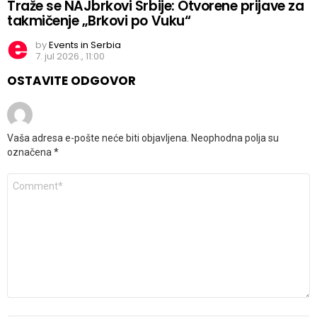
Traže se NAJbrkovi Srbije: Otvorene prijave za
takmičenje „Brkovi po Vuku“
by
Events in Serbia
7. jul 2026., 11:00
OSTAVITE ODGOVOR
Vaša adresa e-pošte neće biti objavljena.
Neophodna polja su
označena
*
Komentar
*