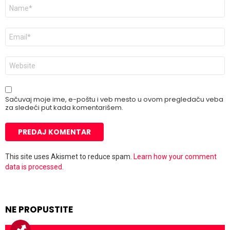
Ime
*
E-
pošta
*
Veb
mesto
Sačuvaj moje ime, e-poštu i veb mesto u ovom pregledaču veba
za sledeći put kada komentarišem.
This site uses Akismet to reduce spam.
Learn how your comment
data is processed.
NE PROPUSTITE