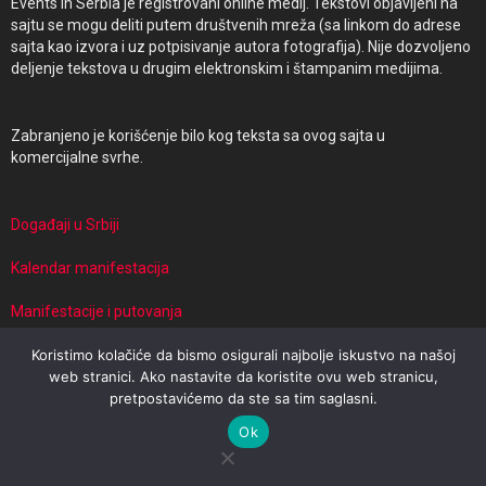
Events in Serbia je registrovani online medij. Tekstovi objavljeni na
sajtu se mogu deliti putem društvenih mreža (sa linkom do adrese
sajta kao izvora i uz potpisivanje autora fotografija). Nije dozvoljeno
deljenje tekstova u drugim elektronskim i štampanim medijima.
Zabranjeno je korišćenje bilo kog teksta sa ovog sajta u
komercijalne svrhe.
Događaji u Srbiji
Kalendar manifestacija
Manifestacije i putovanja
Koristimo kolačiće da bismo osigurali najbolje iskustvo na našoj
web stranici. Ako nastavite da koristite ovu web stranicu,
© 2026 Events in Serbia | Powered by Travel Target
pretpostavićemo da ste sa tim saglasni.
Impresum
Uslovi korišćenja
Politika privatnosti
Ok