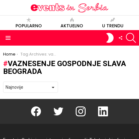
POPULARNO
AKTUELNO
U TRENDU
S
SWITCH
FOLLOW
SKIN
US
Menu
You are here:
Home
Tag Archives: vaznesenje gospodnje slava beograda
VAZNESENJE GOSPODNJE SLAVA
BEOGRADA
Facebook
Twitter
instagram
linkedin