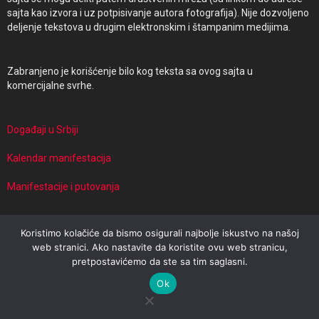
sajta kao izvora i uz potpisivanje autora fotografija). Nije dozvoljeno
deljenje tekstova u drugim elektronskim i štampanim medijima.
Zabranjeno je korišćenje bilo kog teksta sa ovog sajta u
komercijalne svrhe.
Događaji u Srbiji
Kalendar manifestacija
Manifestacije i putovanja
Koristimo kolačiće da bismo osigurali najbolje iskustvo na našoj
© 2026 Events in Serbia | Powered by Travel Target
web stranici. Ako nastavite da koristite ovu web stranicu,
pretpostavićemo da ste sa tim saglasni.
Impresum
Uslovi korišćenja
Politika privatnosti
Ok