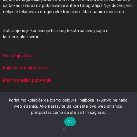
sajta kao izvora i uz potpisivanje autora fotografija). Nije dozvoljeno
deljenje tekstova u drugim elektronskim i štampanim medijima.
Zabranjeno je korišćenje bilo kog teksta sa ovog sajta u
komercijalne svrhe.
Događaji u Srbiji
Kalendar manifestacija
Manifestacije i putovanja
Koristimo kolačiće da bismo osigurali najbolje iskustvo na našoj
© 2026 Events in Serbia | Powered by Travel Target
web stranici. Ako nastavite da koristite ovu web stranicu,
pretpostavićemo da ste sa tim saglasni.
Impresum
Uslovi korišćenja
Politika privatnosti
Ok