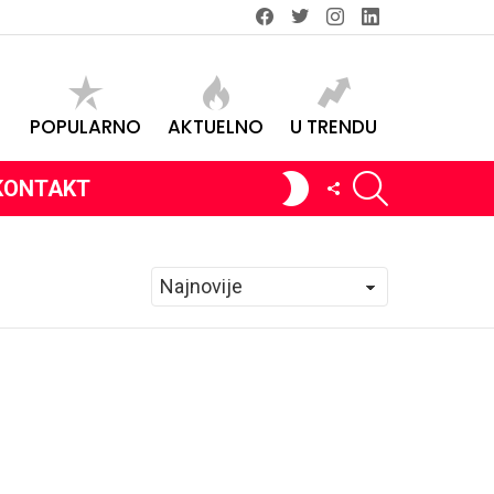
Facebook
Twitter
instagram
linkedin
POPULARNO
AKTUELNO
U TRENDU
SEARCH
SWITCH
FOLLOW
KONTAKT
SKIN
US