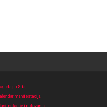
ogađaji u Srbiji
alendar manifestacija
anifestacije i putovanja