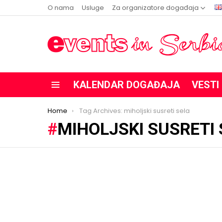
O nama
Usluge
Za organizatore događaja
KALENDAR DOGAĐAJA
VESTI
Menu
You are here:
Home
Tag Archives: miholjski susreti sela
MIHOLJSKI SUSRETI