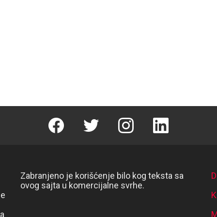
Facebook
Twitter
instagram
linkedin
Zabranjeno je korišćenje bilo kog teksta sa
D
ovog sajta u komercijalne svrhe.
se
K
va
M