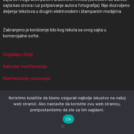
sajta kao izvora i uz potpisivanje autora fotografija). Nije dozvoljeno
deljenje tekstova u drugim elektronskim i štampanim medijima.
Zabranjeno je korišćenje bilo kog teksta sa ovog sajta u
komercijalne svrhe.
Događaji u Srbiji
Kalendar manifestacija
Manifestacije i putovanja
Koristimo kolačiće da bismo osigurali najbolje iskustvo na našoj
© 2026 Events in Serbia | Powered by Travel Target
web stranici. Ako nastavite da koristite ovu web stranicu,
pretpostavićemo da ste sa tim saglasni.
Impresum
Uslovi korišćenja
Politika privatnosti
Ok