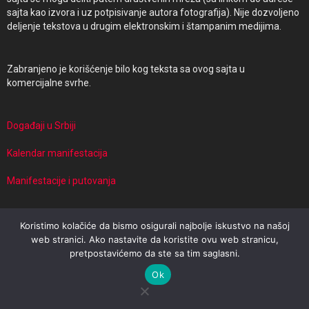
sajta kao izvora i uz potpisivanje autora fotografija). Nije dozvoljeno
deljenje tekstova u drugim elektronskim i štampanim medijima.
Zabranjeno je korišćenje bilo kog teksta sa ovog sajta u
komercijalne svrhe.
Događaji u Srbiji
Kalendar manifestacija
Manifestacije i putovanja
Koristimo kolačiće da bismo osigurali najbolje iskustvo na našoj
© 2026 Events in Serbia | Powered by Travel Target
web stranici. Ako nastavite da koristite ovu web stranicu,
pretpostavićemo da ste sa tim saglasni.
Impresum
Uslovi korišćenja
Politika privatnosti
Ok