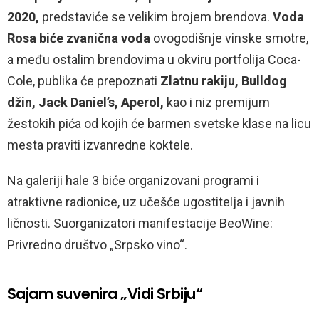
2020,
predstaviće se velikim brojem brendova.
Voda
Rosa biće zvanična voda
ovogodišnje vinske smotre,
a među ostalim brendovima u okviru portfolija Coca-
Cole, publika će prepoznati
Zlatnu rakiju, Bulldog
džin, Jack Daniel’s, Aperol,
kao i niz premijum
žestokih pića od kojih će barmen svetske klase na licu
mesta praviti izvanredne koktele.
Na galeriji hale 3 biće organizovani programi i
atraktivne radionice, uz učešće ugostitelja i javnih
ličnosti. Suorganizatori manifestacije BeoWine:
Privredno društvo „Srpsko vino“.
Sajam suvenira „Vidi Srbiju“