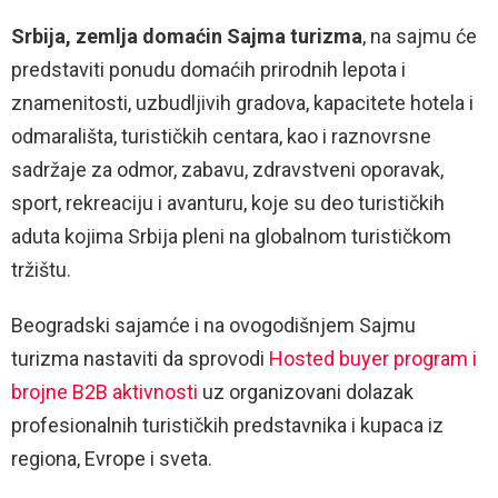
Srbija, zemlja domaćin Sajma turizma
, na sajmu će
predstaviti ponudu domaćih prirodnih lepota i
znamenitosti, uzbudljivih gradova, kapacitete hotela i
odmarališta, turističkih centara, kao i raznovrsne
sadržaje za odmor, zabavu, zdravstveni oporavak,
sport, rekreaciju i avanturu, koje su deo turističkih
aduta kojima Srbija pleni na globalnom turističkom
tržištu.
Beogradski sajamće i na ovogodišnjem Sajmu
turizma nastaviti da sprovodi
Hosted buyer program i
brojne B2B aktivnosti
uz organizovani dolazak
profesionalnih turističkih predstavnika i kupaca iz
regiona, Evrope i sveta.