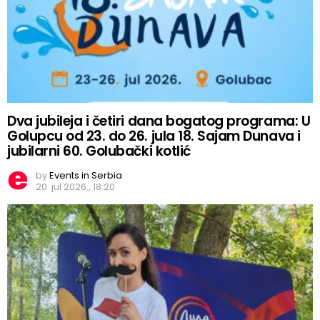
Dva jubileja i četiri dana bogatog programa: U
Golupcu od 23. do 26. jula 18. Sajam Dunava i
jubilarni 60. Golubački kotlić
by
Events in Serbia
20. jul 2026., 18:20