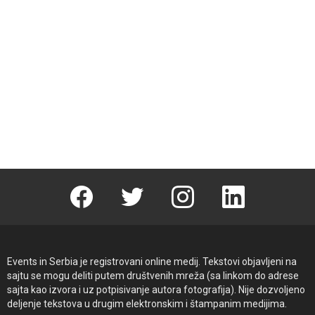
Facebook
Twitter
instagram
linkedin
Events in Serbia je registrovani online medij. Tekstovi objavljeni na
sajtu se mogu deliti putem društvenih mreža (sa linkom do adrese
sajta kao izvora i uz potpisivanje autora fotografija). Nije dozvoljeno
deljenje tekstova u drugim elektronskim i štampanim medijima.