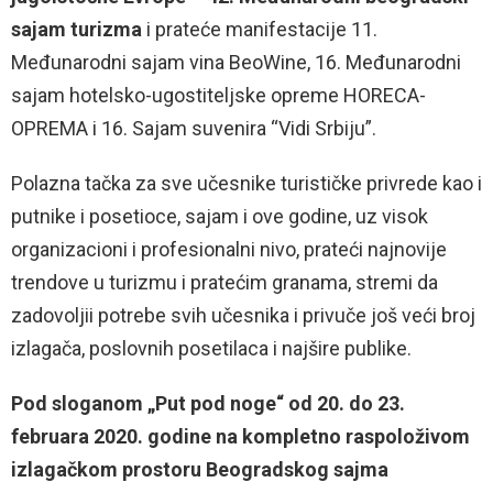
sajam turizma
i prateće manifestacije 11.
Međunarodni sajam vina BeoWine, 16. Međunarodni
sajam hotelsko-ugostiteljske opreme HORECA-
OPREMA i 16. Sajam suvenira “Vidi Srbiju”.
Polazna tačka za sve učesnike turističke privrede kao i
putnike i posetioce, sajam i ove godine, uz visok
organizacioni i profesionalni nivo, prateći najnovije
trendove u turizmu i pratećim granama, stremi da
zadovoljii potrebe svih učesnika i privuče još veći broj
izlagača, poslovnih posetilaca i najšire publike.
Pod sloganom „Put pod noge“ od 20. do 23.
februara 2020. godine na kompletno raspoloživom
izlagačkom prostoru Beogradskog sajma