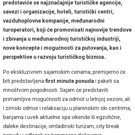
predstaviće se najznačajnije turističke agencije,
savezi i organizacije, hoteli, turistički centri,
vazduhoplovne kompanije, međunarodni
turoperatori, koji će promovisati najnovije trendove
i zbivanja u međunarodnoj turističkoj industriji,
nove koncepte i mogućnosti za putovanja, kao i
perspektive u razvoju turističkog biznisa.
Po ekskluzivnim sajamskim cenama, premijerno će
biti predstavljena
first minute ponuda
i paketi sa
mnoštvom pogodnosti. Sajam će predstaviti
primamljive mogućnosti za odmor u letnjoj sezoni, ali
i zimski odmor i relaksaciju u planinskim ski centrima,
banjama i uvek aktuelne spa vikende ili egzotične,
daleke destinacije, omladinski turizam, city break