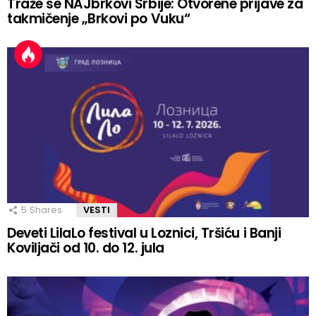
Traže se NAJbrkovi Srbije: Otvorene prijave za
takmičenje „Brkovi po Vuku“
5
Shares
VESTI
Deveti LilaLo festival u Loznici, Tršiću i Banji
Koviljači od 10. do 12. jula