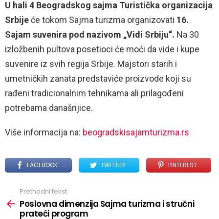
U hali 4 Beogradskog sajma Turistička organizacija
Srbije
će tokom Sajma turizma organizovati
16.
Sajam suvenira pod nazivom „Vidi Srbiju“.
Na 30
izložbenih pultova posetioci će moći da vide i kupe
suvenire iz svih regija Srbije. Majstori starih i
umetničkih zanata predstaviće proizvode koji su
rađeni tradicionalnim tehnikama ali prilagođeni
potrebama današnjice.
Više informacija na:
beogradskisajamturizma.rs
FACEBOOK
TWITTER
PINTEREST
Prethodni tekst
See
more
Poslovna dimenzija Sajma turizma i stručni
prateći program