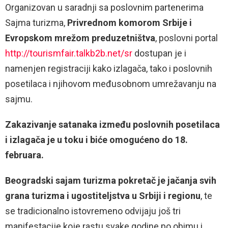
Organizovan u saradnji sa poslovnim partenerima
Sajma turizma,
Privrednom komorom Srbije i
Evropskom mrežom preduzetništva
, poslovni portal
http://tourismfair.talkb2b.net/sr
dostupan je i
namenjen registraciji kako izlagača, tako i poslovnih
posetilaca i njihovom međusobnom umrežavanju na
sajmu.
Zakazivanje satanaka između poslovnih posetilaca
i izlagača je u toku i biće omogućeno do 18.
februara.
Beogradski sajam turizma pokretač je jačanja svih
grana turizma i ugostiteljstva u Srbiji i regionu
, te
se tradicionalno istovremeno odvijaju još tri
manifestacije koje rastu svake godine po obimu i