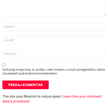
Ime
*
E-
pošta
*
Veb
mesto
Sačuvaj moje ime, e-poštu i veb mesto u ovom pregledaču veba
za sledeći put kada komentarišem.
This site uses Akismet to reduce spam.
Learn how your comment
data is processed.