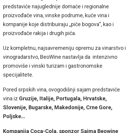
predstaviće najuglednije domaće i regionalne
proizvođače vina, vinske podrume, kuće vina i
kompanije koje distribuiraju „piće bogova“, kao i
proizvođače rakija i drugih pića.
Uz kompletnu, najsavremeniju opremu za vinarstvo i
vinogradarstvo, BeoWine nastavlja da intenzivno
promoviše i vinski turizam i gastronomske
specijalitete.
Pored srpskih vina, ovogodišnji sajam predstaviće
vina iz
Gruzije, Italije, Portugala, Hrvatske,
Slovenije, Bugarske, Makedonije, Crne Gore,
Poljske…
Kompanija Coca-Cola, sponzor Sajma Beowine