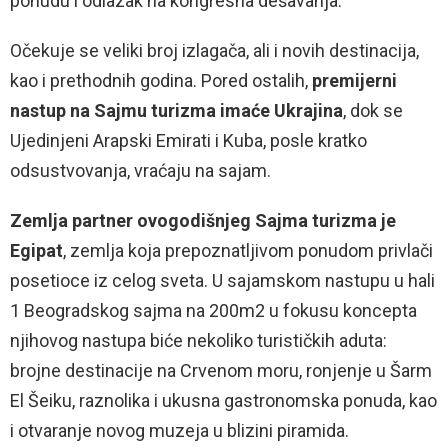
ponudu i odlazak na kongresna dešavanja.
Očekuje se veliki broj izlagača, ali i novih destinacija,
kao i prethodnih godina. Pored ostalih,
premijerni
nastup na Sajmu turizma imaće Ukrajina
, dok se
Ujedinjeni Arapski Emirati i Kuba, posle kratko
odsustvovanja, vraćaju na sajam.
Zemlja partner ovogodišnjeg Sajma turizma je
Egipat
, zemlja koja prepoznatljivom ponudom privlači
posetioce iz celog sveta. U sajamskom nastupu u hali
1 Beogradskog sajma na 200m2 u fokusu koncepta
njihovog nastupa biće nekoliko turističkih aduta:
brojne destinacije na Crvenom moru, ronjenje u Šarm
El Šeiku, raznolika i ukusna gastronomska ponuda, kao
i otvaranje novog muzeja u blizini piramida.