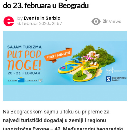
do 23. februara u Beogradu
by
Events in Serbia
2k
Views
6. februar 2020., 21:57
Na Beogradskom sajmu u toku su pripreme za
najveći turistički događaj u zemlji i regionu
jugoistočne Evrope – 42. Međunarodni beogradski