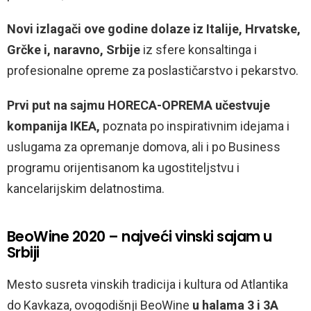
Novi izlagači ove godine dolaze iz Italije, Hrvatske,
Grčke i, naravno, Srbije
iz sfere konsaltinga i
profesionalne opreme za poslastičarstvo i pekarstvo.
Prvi put na sajmu HORECA-OPREMA učestvuje
kompanija IKEA,
poznata po inspirativnim idejama i
uslugama za
opremanje domova, ali i po Business
programu orijentisanom ka ugostiteljstvu i
kancelarijskim delatnostima.
BeoWine 2020 – najveći vinski sajam u
Srbiji
Mesto susreta vinskih tradicija i kultura od Atlantika
do Kavkaza, ovogodišnji BeoWine
u halama 3 i 3A