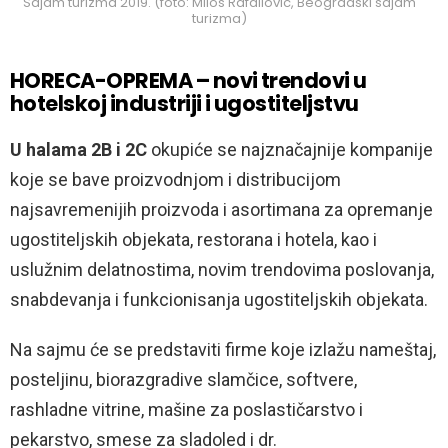
Sajam turizma 2019. (foto: Milos Rafailovic, Beogradski sajam
turizma)
HORECA-OPREMA – novi trendovi u
hotelskoj industriji i ugostiteljstvu
U halama 2B i 2C
okupiće se najznačajnije kompanije
koje se bave proizvodnjom i distribucijom
najsavremenijih proizvoda i asortimana za opremanje
ugostiteljskih objekata, restorana i hotela, kao i
uslužnim delatnostima, novim trendovima poslovanja,
snabdevanja i funkcionisanja ugostiteljskih objekata.
Na sajmu će se predstaviti firme koje izlažu nameštaj,
posteljinu, biorazgradive slamčice, softvere,
rashladne vitrine, mašine za poslastičarstvo i
pekarstvo, smese za sladoled i dr.