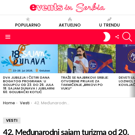
POPULARNO
AKTUELNO
U TRENDU
S
SWITCH
FOLLOW
SKIN
US
Menu
POSLEDNJE
OBJAVE
DVA JUBILEJA I ČETIRI DANA
TRAŽE SE NAJBRKOVI SRBIJE:
DEVETI LI
BOGATOG PROGRAMA: U
OTVORENE PRIJAVE ZA
LOZNICI, 
GOLUPCU OD 23. DO 26. JULA
TAKMIČENJE „BRKOVI PO
KOVILJAČI
18. SAJAM DUNAVA I JUBILARNI
VUKU“
60. GOLUBAČKI KOTLIĆ
You are here:
Home
Vesti
42. Međunarodni sajam turizma od 20. do 23. februara u Beogradu
VESTI
42. Međunarodni sajam turizma od 20.