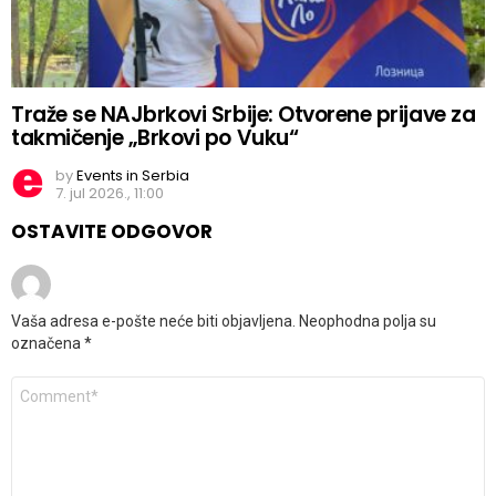
Traže se NAJbrkovi Srbije: Otvorene prijave za
takmičenje „Brkovi po Vuku“
by
Events in Serbia
7. jul 2026., 11:00
OSTAVITE ODGOVOR
Vaša adresa e-pošte neće biti objavljena.
Neophodna polja su
označena
*
Komentar
*