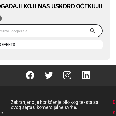
GAĐAJI KOJI NAS USKORO OČEKUJU
traži događaje
O EVENTS
Facebook
Twitter
instagram
linkedin
Zabranjeno je korišćenje bilo kog teksta sa
D
ovog sajta u komercijalne svrhe.
se
K