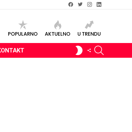
Facebook
Twitter
instagram
linkedin
POPULARNO
AKTUELNO
U TRENDU
SEARCH
SWITCH
FOLLOW
KONTAKT
SKIN
US