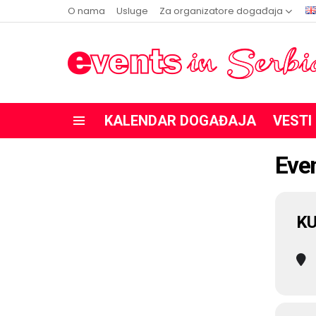
O nama
Usluge
Za organizatore događaja
KALENDAR DOGAĐAJA
VESTI
Menu
Even
K